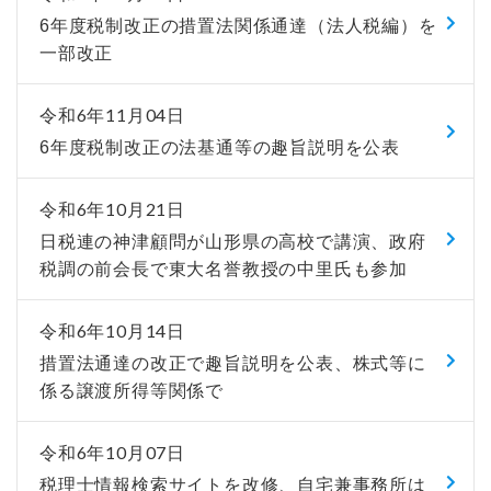
6年度税制改正の措置法関係通達（法人税編）を
一部改正
令和6年11月04日
6年度税制改正の法基通等の趣旨説明を公表
令和6年10月21日
日税連の神津顧問が山形県の高校で講演、政府
税調の前会長で東大名誉教授の中里氏も参加
令和6年10月14日
措置法通達の改正で趣旨説明を公表、株式等に
係る譲渡所得等関係で
令和6年10月07日
税理士情報検索サイトを改修、自宅兼事務所は