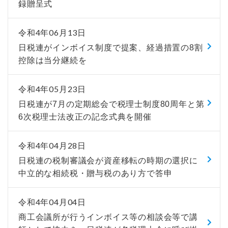
録贈呈式
令和4年06月13日
日税連がインボイス制度で提案、経過措置の8割
控除は当分継続を
令和4年05月23日
日税連が7月の定期総会で税理士制度80周年と第
6次税理士法改正の記念式典を開催
令和4年04月28日
日税連の税制審議会が資産移転の時期の選択に
中立的な相続税・贈与税のあり方で答申
令和4年04月04日
商工会議所が行うインボイス等の相談会等で講