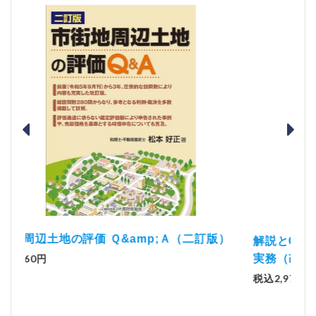
訂版）
解説とQ&amp;Aでわかる 電子帳簿等保存制度の
実務（改訂版）
税込2,970円