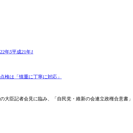
22年
5
平成21年
1
点検は「慎重に丁寧に対応」
の大臣記者会見に臨み、「自民党・維新の会連立政権合意書」