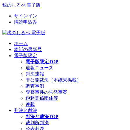
税のしるべ 電子版
サインイン
購読申込み
ホーム
本紙の最新号
電子版限定
電子版限定TOP
速報ニュース
判決速報
非公開裁決（本紙未掲載）
調査事例
査察事件の告発事案
税務関係団体等
連載
判決と裁決
判決と裁決TOP
裁判所判決
公表裁決