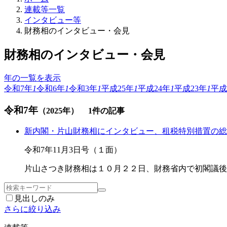
連載等一覧
インタビュー等
財務相のインタビュー・会見
財務相のインタビュー・会見
年の一覧を表示
令和7年
1
令和6年
1
令和3年
1
平成25年
1
平成24年
1
平成23年
1
平成
令和7年
（2025年）
1件の記事
新内閣・片山財務相にインタビュー、租税特別措置の総
令和7年11月3日号（１面）
片山さつき財務相は１０月２２日、財務省内で初閣議後
見出しのみ
さらに絞り込み