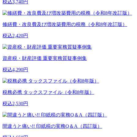
税込3,740円
修繕費・改良費及び増改築費用の税務（令和8年改訂版）
税込2,420円
資産税・財産評価 重要実務質疑事例集
税込4,290円
税務必携 タックスファイル（令和8年版）
税込2,530円
間違うと痛い!! 印紙税の実務Q＆A（四訂版）