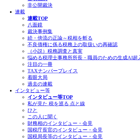
非公開裁決
連載
連載TOP
八面鏡
裁決事例集
続・傍流の正論～税相を斬る
不良債権に係る税務上の取扱いの再確認
（小説）税務調査と真実
悩める税理士事務所所長・職員のための生成AI超
注目の一冊
TAXナンバープレイス
着眼大局
過去の連載
インタビュー等
インタビュー等TOP
私が見た 税を巡る 点と線
ひと
この人に聞く
財務相のインタビュー・会見
国税庁長官のインタビュー・会見
国税局長等のインタビュー・会見