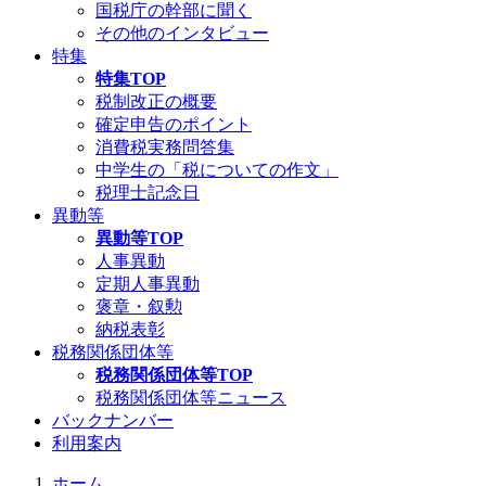
国税庁の幹部に聞く
その他のインタビュー
特集
特集TOP
税制改正の概要
確定申告のポイント
消費税実務問答集
中学生の「税についての作文」
税理士記念日
異動等
異動等TOP
人事異動
定期人事異動
褒章・叙勲
納税表彰
税務関係団体等
税務関係団体等TOP
税務関係団体等ニュース
バックナンバー
利用案内
ホーム