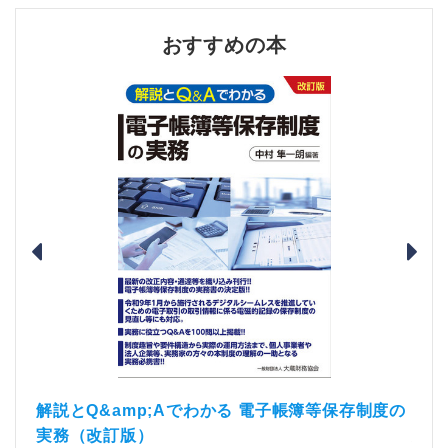
おすすめの本
）
「資
解説とQ&amp;Aでわかる 電子帳簿等保存制度の
実務（改訂版）
税込1