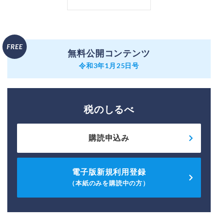
無料公開コンテンツ
令和3年1月25日号
税のしるべ
購読申込み
電子版新規利用登録
（本紙のみを購読中の方）