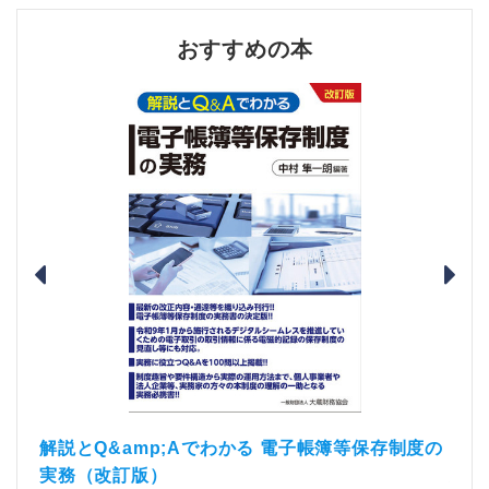
おすすめの本
）
「資
解説とQ&amp;Aでわかる 電子帳簿等保存制度の
実務（改訂版）
税込1