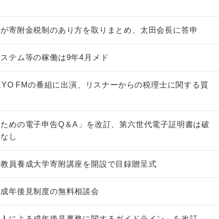
会が寄附金税制のあり方を取りまとめ、太田会長に答申
ステム等の稼働は9年4月メド
非上場株式の評価の仕方と記載
市街地周辺土地の評
例（令和8年版）
&amp;Ａ（二訂版
KYO FMの番組に出演、リスナーからの税理士に関する質
税込4,950円
税込5,060円
ための電子申告Q＆A」を改訂、第六世代電子証明書は破
クなし
に教員養成大学寄附講座を開設で目録贈呈式
で成年後見制度の無料相談会
法人による成年後見事務に関するガイドライン」を改訂