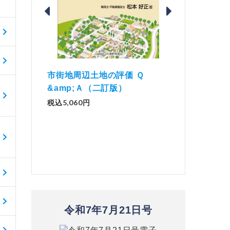
価 Ｑ
「資産承継」（2
解説とQ&amp;Aでわかる 電子
）
No.44）
帳簿等保存制度の実務（改訂
版）
税込1,500円
税込2,970円
令和7年7月21日号