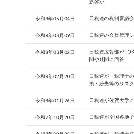
影響か
令和8年05月04日
日税連の税制審議
令和8年03月09日
日税連の会員管理シ
令和8年03月02日
日税連広報部がTO
問や疑問に回答
令和8年02月20日
日税連が「税理士の
損・紛失等のリス
令和8年01月26日
日税連が佐賀大学
令和7年10月20日
日税連が全国各地
令和7年08月25日
日税連が「税理士