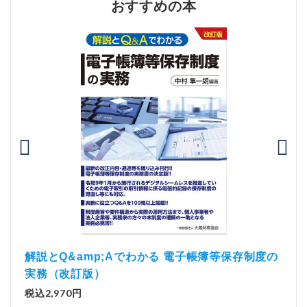
おすすめの本
）
「資
解説とQ&amp;Aでわかる 電子帳簿等保存制度の
実務（改訂版）
税込1
税込2,970円