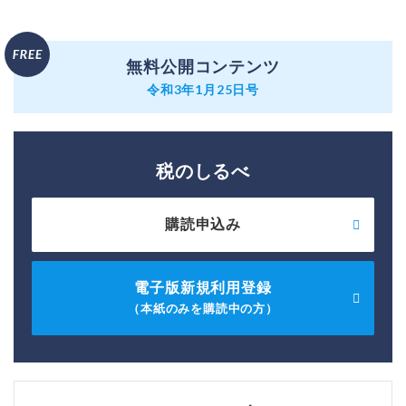
無料公開コンテンツ
令和3年1月25日号
税のしるべ
購読申込み
電子版新規利用登録
（本紙のみを購読中の方）