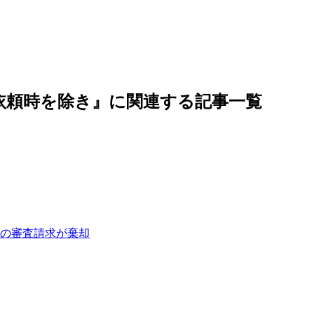
依頼時を除き』に関連する記事一覧
ての審査請求が棄却