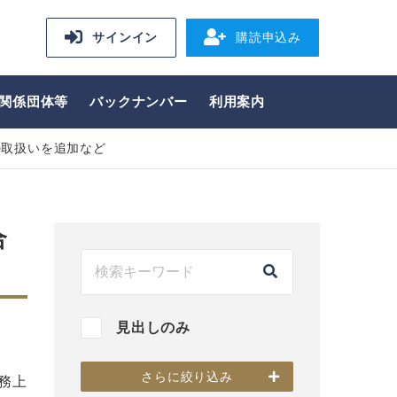
サインイン
購読申込み
関係団体等
バックナンバー
利用案内
の取扱いを追加など
合
見出しのみ
さらに絞り込み
務上