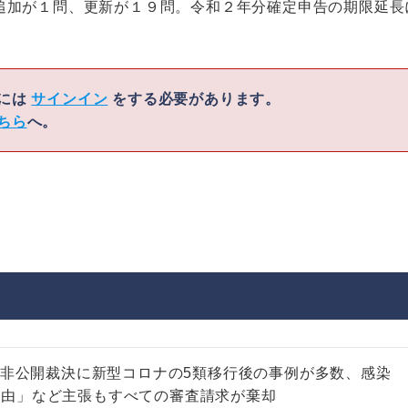
追加が１問、更新が１９問。令和２年分確定申告の期限延長
くには
サインイン
をする必要があります。
ちら
へ。
月の非公開裁決に新型コロナの5類移行後の事例が多数、感染
理由」など主張もすべての審査請求が棄却