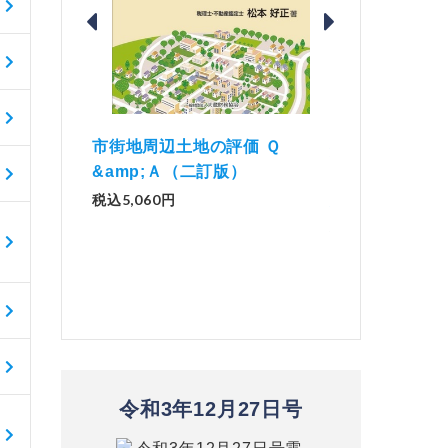
価 Ｑ
「資産承継」（2
解説とQ&amp;Aでわかる 電子
）
No.44）
帳簿等保存制度の実務（改訂
版）
税込1,500円
税込2,970円
令和3年12月27日号