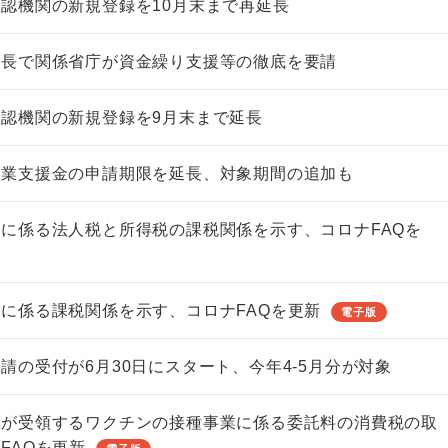
認機関の新規登録を10月末まで再延長
延長で関係省庁が資金繰り支援等の徹底を要請
認機関の新規登録を9月末まで延長
非上場株式の評価の仕方と記載
市街地周辺土地の評
例（令和8年版）
&amp;Ａ（二訂版
休業支援金の申請期限を延長、対象期間の追加も
税込4,950円
税込5,060円
に係る法人税と所得税の課税関係を示す、コロナFAQを
に係る課税関係を示す、コロナFAQを更新
電子版
請の受付が6月30日にスタート、今年4-5月分が対象
関が受領するワクチンの接種事業に係る委託料の消費税の取
FAQを更新