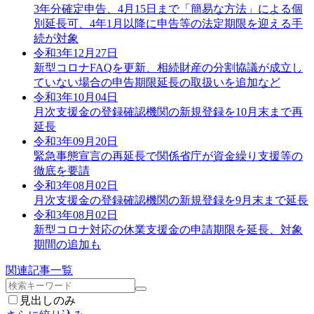
3年分確定申告、4月15日まで「簡易な方法」による個
別延長可、4年1月以降に申告等の法定期限を迎える手
続が対象
令和3年12月27日
新型コロナFAQを更新、相続財産の分割協議が成立し
ていない場合の申告期限延長の取扱いを追加など
令和3年10月04日
月次支援金の登録確認機関の新規登録を10月末まで再
延長
令和3年09月20日
緊急事態宣言の再延長で関係省庁が資金繰り支援等の
徹底を要請
令和3年08月02日
月次支援金の登録確認機関の新規登録を9月末まで延長
令和3年08月02日
新型コロナ対応の休業支援金の申請期限を延長、対象
期間の追加も
関連記事一覧
見出しのみ