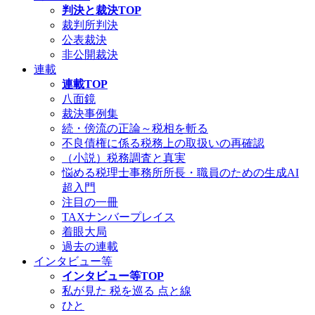
判決と裁決TOP
裁判所判決
公表裁決
非公開裁決
連載
連載TOP
八面鏡
裁決事例集
続・傍流の正論～税相を斬る
不良債権に係る税務上の取扱いの再確認
（小説）税務調査と真実
悩める税理士事務所所長・職員のための生成AI
超入門
注目の一冊
TAXナンバープレイス
着眼大局
過去の連載
インタビュー等
インタビュー等TOP
私が見た 税を巡る 点と線
ひと