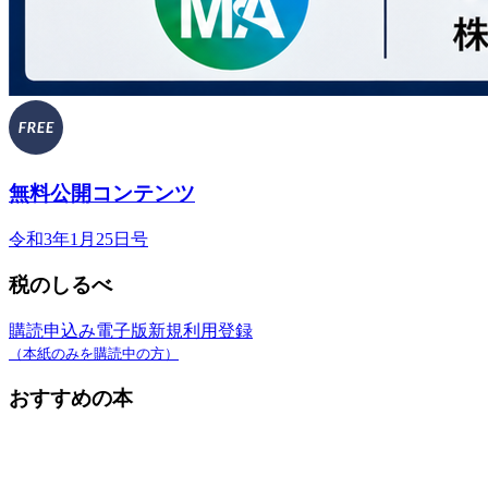
無料公開コンテンツ
令和3年1月25日号
税のしるべ
購読申込み
電子版新規利用登録
（本紙のみを購読中の方）
おすすめの本