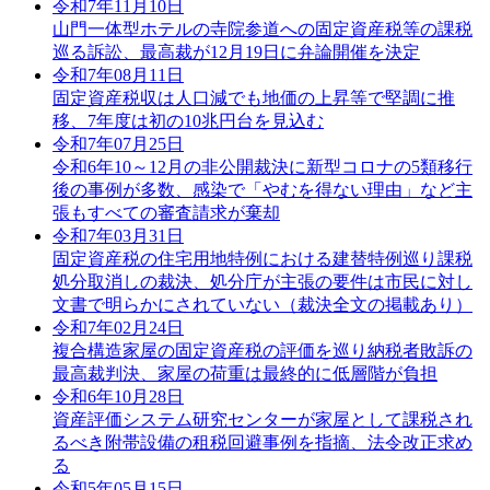
令和7年11月10日
山門一体型ホテルの寺院参道への固定資産税等の課税
巡る訴訟、最高裁が12月19日に弁論開催を決定
令和7年08月11日
固定資産税収は人口減でも地価の上昇等で堅調に推
移、7年度は初の10兆円台を見込む
令和7年07月25日
令和6年10～12月の非公開裁決に新型コロナの5類移行
後の事例が多数、感染で「やむを得ない理由」など主
張もすべての審査請求が棄却
令和7年03月31日
固定資産税の住宅用地特例における建替特例巡り課税
処分取消しの裁決、処分庁が主張の要件は市民に対し
文書で明らかにされていない（裁決全文の掲載あり）
令和7年02月24日
複合構造家屋の固定資産税の評価を巡り納税者敗訴の
最高裁判決、家屋の荷重は最終的に低層階が負担
令和6年10月28日
資産評価システム研究センターが家屋として課税され
るべき附帯設備の租税回避事例を指摘、法令改正求め
る
令和5年05月15日