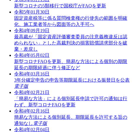
新型コロナの5類移行で国税庁がFAQを更新
令和5年01月30日
固定資産税等に係る質問検査権の行使先の範囲を明確
化、施工業者等から図面等の入手可へ
令和4年09月19日
最高裁が「固定資産評価審査委員の注意義務違反は認
められない」とした高裁判決の損害賠償請求部分を破
棄・差戻し
令和4年05月02日
新型コロナFAQを更新、簡易な方法による個別の期限
延長の期限経過に伴う修正など
令和4年03月16日
3年分確定申告の申告等期限延長における振替日を公表
電子版
令和4年02月21日
「簡易な方法」による個別延長申請で許可の通知は行
わず、新型コロナFAQを更新
令和4年02月16日
簡易な方法による個別延長、期限延長を許可する旨の
通知なし
電子版
令和4年02月04日