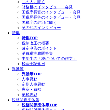
この人に聞く
財務相のインタビュー・会見
国税庁長官のインタビュー・会見
国税局長等のインタビュー・会見
国税庁の幹部に聞く
その他のインタビュー
特集
特集TOP
税制改正の概要
確定申告のポイント
消費税実務問答集
中学生の「税についての作文」
税理士記念日
異動等
異動等TOP
人事異動
定期人事異動
褒章・叙勲
納税表彰
税務関係団体等
税務関係団体等TOP