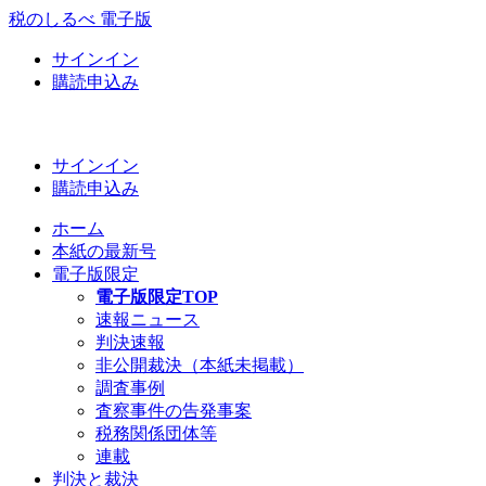
税のしるべ 電子版
サインイン
購読申込み
サインイン
購読申込み
ホーム
本紙の最新号
電子版限定
電子版限定TOP
速報ニュース
判決速報
非公開裁決（本紙未掲載）
調査事例
査察事件の告発事案
税務関係団体等
連載
判決と裁決