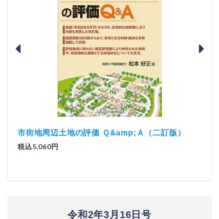
二訂版）
解説とQ&amp;Aでわかる 電子帳簿等保存制度
実務（改訂版）
税込2,970円
令和2年3月16日号