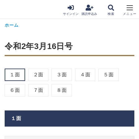
サインイン
購読申込み
ホーム
令和2年3月16日号
１面
２面
３面
４面
５面
６面
７面
８面
１面