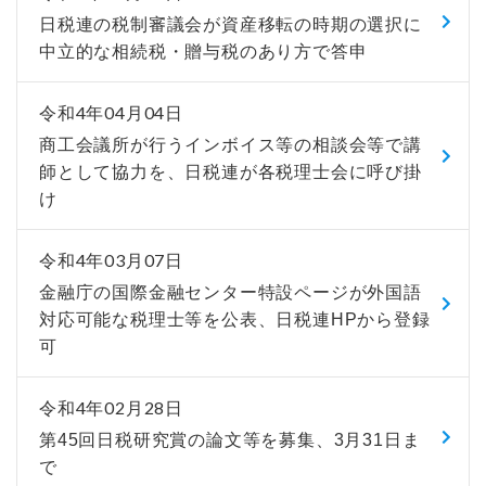
日税連の税制審議会が資産移転の時期の選択に
中立的な相続税・贈与税のあり方で答申
令和4年04月04日
商工会議所が行うインボイス等の相談会等で講
師として協力を、日税連が各税理士会に呼び掛
け
令和4年03月07日
金融庁の国際金融センター特設ページが外国語
対応可能な税理士等を公表、日税連HPから登録
可
令和4年02月28日
第45回日税研究賞の論文等を募集、3月31日ま
で