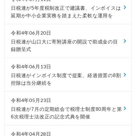
日税連が5年度税制改正で建議書、インボイスは
延期か中小企業実務を踏まえた柔軟な運用を
令和4年06月20日
日税連が山口大に寄附講座の開設で助成金の目
録贈呈式
令和4年06月13日
日税連がインボイス制度で提案、経過措置の8割
控除は当分継続を
令和4年05月23日
日税連が7月の定期総会で税理士制度80周年と第
6次税理士法改正の記念式典を開催
令和4年04月28日