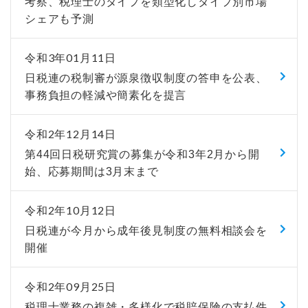
考察、税理士のタイプを類型化しタイプ別市場
シェアも予測
令和3年01月11日
日税連の税制審が源泉徴収制度の答申を公表、
事務負担の軽減や簡素化を提言
令和2年12月14日
第44回日税研究賞の募集が令和3年2月から開
始、応募期間は3月末まで
令和2年10月12日
日税連が今月から成年後見制度の無料相談会を
開催
令和2年09月25日
税理士業務の複雑・多様化で税賠保険の支払件