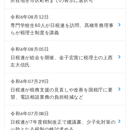
所在地を市区町村までの表示に選択可
令和6年08月12日
専門学校生60人が日税連を訪問、髙橋常務理事
らが税理士制度を講義
令和6年08月05日
日税連が総会を開催、金子宏賞に税理士の上西
左大信氏
令和6年07月29日
日税連が税務支援の見直しや改善を国税庁に要
望、電話相談業務の負担軽減など
令和6年07月08日
日税連が7年度税制改正で建議書、少子化対策の
一助となる税制の検討求める