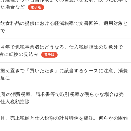
した場合など
電子版
の飲食料品の提供における軽減税率で文書回答、適用対象と
定で
非上場株式の評価の仕方と記載
市街地周辺土地の評
で４年で免税事業者はどうなる、仕入税額控除の対象外で
例（令和8年版）
&amp;Ａ（二訂版
業者に転換の見込み
電子版
税込4,950円
税込5,060円
の据え置きで「買いたたき」に該当するケースに注意、消費
違反に
取引の消費税率、請求書等で取引税率が明らかな場合は売
で仕入税額控除
半月、売上税額と仕入税額の計算特例を確認、何らかの困難