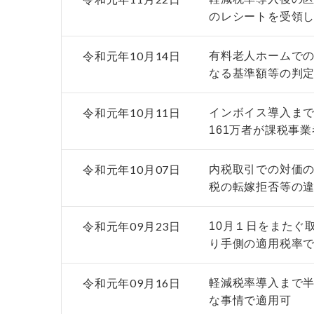
のレシートを受領
令和元年10月14日
有料老人ホームで
なる基準額等の判
令和元年10月11日
インボイス導入ま
161万者が課税事
令和元年10月07日
内税取引での対価
税の転嫁拒否等の
令和元年09月23日
10月１日をまたぐ
り手側の適用税率
令和元年09月16日
軽減税率導入まで
な事情で適用可