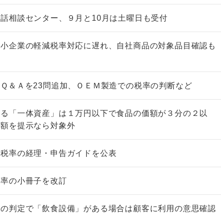
話相談センター、９月と10月は土曜日も受付
中小企業の軽減税率対応に遅れ、自社商品の対象品目確認も
Ｑ＆Ａを23問追加、ＯＥＭ製造での税率の判断など
なる「一体資産」は１万円以下で食品の価額が３分の２以
価額を提示なら対象外
減税率の経理・申告ガイドを公表
税率の小冊子を改訂
率の判定で「飲食設備」がある場合は顧客に利用の意思確認