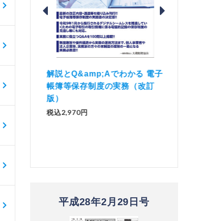
価 Ｑ
「資産承継」（2
解説とQ&amp;Aでわかる 電子
）
No.44）
帳簿等保存制度の実務（改訂
版）
税込1,500円
税込2,970円
平成28年2月29日号