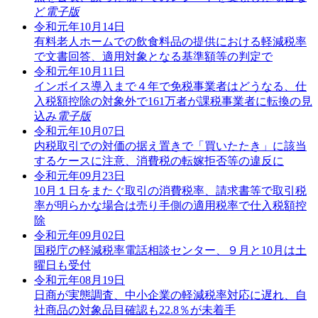
ど
電子版
令和元年10月14日
有料老人ホームでの飲食料品の提供における軽減税率
で文書回答、適用対象となる基準額等の判定で
令和元年10月11日
インボイス導入まで４年で免税事業者はどうなる、仕
入税額控除の対象外で161万者が課税事業者に転換の見
込み
電子版
令和元年10月07日
内税取引での対価の据え置きで「買いたたき」に該当
するケースに注意、消費税の転嫁拒否等の違反に
令和元年09月23日
10月１日をまたぐ取引の消費税率、請求書等で取引税
率が明らかな場合は売り手側の適用税率で仕入税額控
除
令和元年09月02日
国税庁の軽減税率電話相談センター、９月と10月は土
曜日も受付
令和元年08月19日
日商が実態調査、中小企業の軽減税率対応に遅れ、自
社商品の対象品目確認も22.8％が未着手