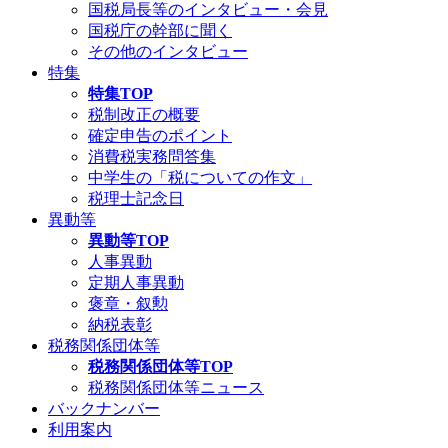
国税局長等のインタビュー・会見
国税庁の幹部に聞く
その他のインタビュー
特集
特集TOP
税制改正の概要
確定申告のポイント
消費税実務問答集
中学生の「税についての作文」
税理士記念日
異動等
異動等TOP
人事異動
定期人事異動
褒章・叙勲
納税表彰
税務関係団体等
税務関係団体等TOP
税務関係団体等ニュース
バックナンバー
利用案内