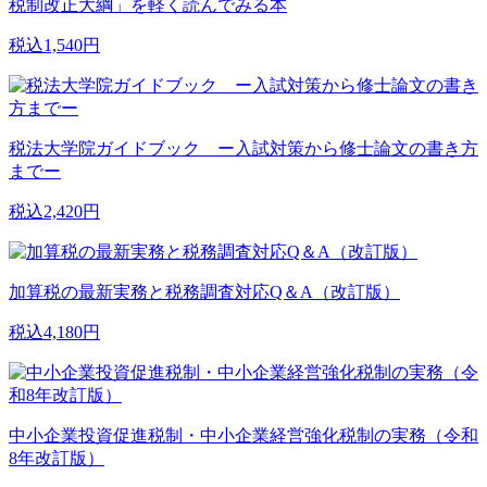
税制改正大綱」を軽く読んでみる本
税込1,540円
税法大学院ガイドブック ー入試対策から修士論文の書き方
までー
税込2,420円
加算税の最新実務と税務調査対応Q＆A（改訂版）
税込4,180円
中小企業投資促進税制・中小企業経営強化税制の実務（令和
8年改訂版）