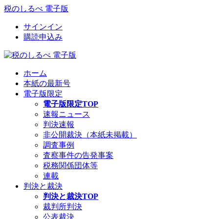
税のしるべ 電子版
サインイン
購読申込み
ホーム
本紙の最新号
電子版限定
電子版限定TOP
速報ニュース
判決速報
非公開裁決（本紙未掲載）
調査事例
査察事件の告発事案
税務関係団体等
連載
判決と裁決
判決と裁決TOP
裁判所判決
公表裁決