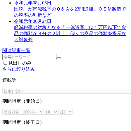
令和元年08月05日
国税庁が軽減税率のＱ＆Ａを23問追加、ＯＥＭ製造で
の税率の判断など
令和元年06月24日
軽減税率の対象となる「一体資産」は１万円以下で食
品の価額が３分の２以上、個々の商品の価額を提示な
ら対象外
関連記事一覧
見出しのみ
さらに絞り込み
連載等
期間指定（開始日）
期間指定（終了日）