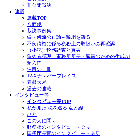
非公開裁決
連載
連載TOP
八面鏡
裁決事例集
続・傍流の正論～税相を斬る
不良債権に係る税務上の取扱いの再確認
（小説）税務調査と真実
悩める税理士事務所所長・職員のための生成AI
超入門
注目の一冊
TAXナンバープレイス
着眼大局
過去の連載
インタビュー等
インタビュー等TOP
私が見た 税を巡る 点と線
ひと
この人に聞く
財務相のインタビュー・会見
国税庁長官のインタビュー・会見