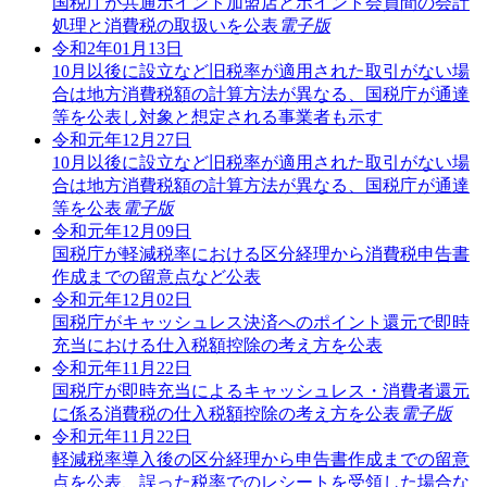
国税庁が共通ポイント加盟店とポイント会員間の会計
処理と消費税の取扱いを公表
電子版
令和2年01月13日
10月以後に設立など旧税率が適用された取引がない場
合は地方消費税額の計算方法が異なる、国税庁が通達
等を公表し対象と想定される事業者も示す
令和元年12月27日
10月以後に設立など旧税率が適用された取引がない場
合は地方消費税額の計算方法が異なる、国税庁が通達
等を公表
電子版
令和元年12月09日
国税庁が軽減税率における区分経理から消費税申告書
作成までの留意点など公表
令和元年12月02日
国税庁がキャッシュレス決済へのポイント還元で即時
充当における仕入税額控除の考え方を公表
令和元年11月22日
国税庁が即時充当によるキャッシュレス・消費者還元
に係る消費税の仕入税額控除の考え方を公表
電子版
令和元年11月22日
軽減税率導入後の区分経理から申告書作成までの留意
点を公表、誤った税率でのレシートを受領した場合な