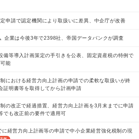
認定申請で認定機関により取扱いに差異、中企庁が改善
円〟企業は今後3年で2398社、帝国データバンクが調査
設備等導入計画策定の手引きを公表、固定資産税の特例で
非上場株式の評価の仕方と記載
市街地周辺土地の評
は可能
例（令和8年版）
&amp;Ａ（二訂版
税込4,950円
税込5,060円
税制における経営力向上計画の申請での柔軟な取扱いが終
会証明書等を取得してから計画申請
制の改正で経過措置、経営力向上計画を3月末までに申請
等でも改正前の要件で適用可
までに経営力向上計画等の申請で中小企業経営強化税制の現
子版