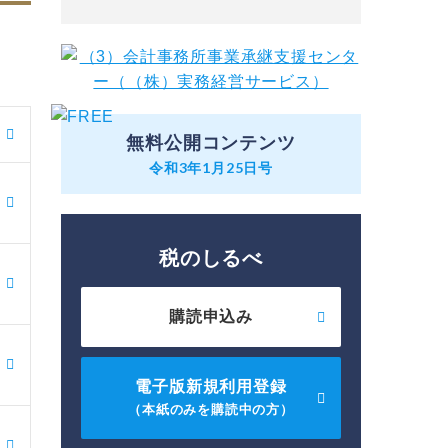
無料公開コンテンツ
令和3年1月25日号
税のしるべ
購読申込み
電子版新規利用登録
（本紙のみを購読中の方）