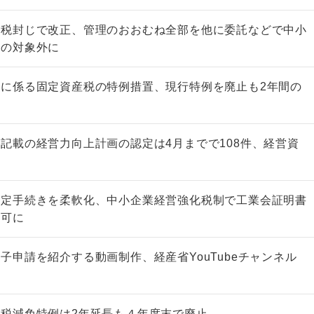
節税封じで改正、管理のおおむね全部を他に委託などで中小
等の対象外に
に係る固定資産税の特例措置、現行特例を廃止も2年間の
記載の経営力向上計画の認定は4月までで108件、経営資
提
認定手続きを柔軟化、中小企業経営強化税制で工業会証明書
請可に
子申請を紹介する動画制作、経産省YouTubeチャンネル
税減免特例は2年延長も４年度末で廃止