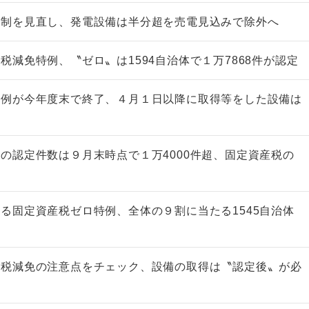
税制を見直し、発電設備は半分超を売電見込みで除外へ
税減免特例、〝ゼロ〟は1594自治体で１万7868件が認定
特例が今年度末で終了、４月１日以降に取得等をした設備は
を
の認定件数は９月末時点で１万4000件超、固定資産税の
る固定資産税ゼロ特例、全体の９割に当たる1545自治体
産税減免の注意点をチェック、設備の取得は〝認定後〟が必