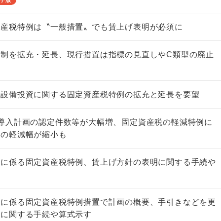
資産税特例は〝一般措置〟でも賃上げ表明が必須に
税制を拡充・延長、現行措置は指標の見直しやC類型の廃止
の設備投資に関する固定資産税特例の拡充と延長を要望
導入計画の認定件数等が大幅増、固定資産税の軽減特例に
税の軽減幅が縮小も
画に係る固定資産税特例、賃上げ方針の表明に関する手続や
画に係る固定資産税特例措置で計画の概要、手引きなどを更
件に関する手続や算式示す