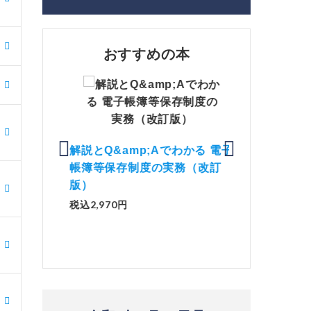
おすすめの本
価 Ｑ
「資産承継」（2
）
解説とQ&amp;Aでわかる 電子
No.44）
帳簿等保存制度の実務（改訂
税込1,500円
版）
税込2,970円