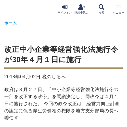
サインイン
購読申込み
ホーム
改正中小企業等経営強化法施行令
が30年４月１日に施行
2018年04月02日 税のしるべ
政府は３月２７日、「中小企業等経営強化法施行令の
一部を改正する政令」を閣議決定し、同政令は４月１
日に施行された。 今回の政令改正は、経営力向上計画
の認定に係る厚生労働相の権限を地方支分部局の長へ
委任す…