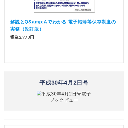
）
「資
解説とQ&amp;Aでわかる 電子帳簿等保存制度の
実務（改訂版）
税込1
税込2,970円
平成30年4月2日号