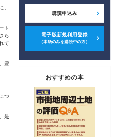
に、
購読申込み
ート
電子版新規利用登録
さら
（本紙のみを購読中の方）
れて
、豊
おすすめの本
につ
、是