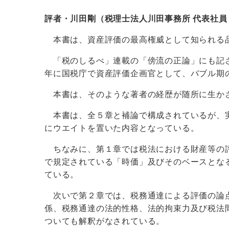
評者・川田剛（税理士法人川田事務所 代表社員
本書は、資産評価の最高権威として知られる品
「税のしるべ」連載の「傍流の正論」にも記さ
年に国税庁で資産評価企画官として、バブル期
本書は、そのような著者の経歴が随所に生か
本書は、全５章と補論で構成されているが、実
にウエイトを置いた内容となっている。
ちなみに、第１章では税法における財産等の評
で規定されている「時価」及びそのベースとな
ている。
次いで第２章では、税務通達による評価の論点
係、税務通達の法的性格、法的拘束力及び税法
ついても解釈がなされている。