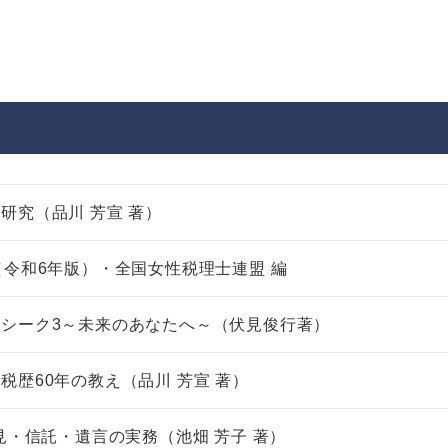
非上場株式の評価の仕方と記載
市街地周辺土地の評
例（令和8年版）
&amp;Ａ（二訂版
税込4,950円
税込5,060円
研究（品川 芳宣 著）
（令和6年版）・全国女性税理士連盟 編
シーク3～未来のあなたへ～（伏見俊行著）
税歴60年の教え（品川 芳宣 著）
後見・信託・遺言の実務（池畑 芳子 著）