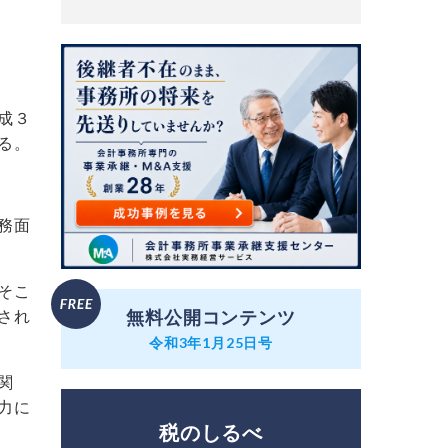
成３
る。
務面
そこ
され
無料公開コンテンツ
令和3年1月25日号
関
力に
税のしるべ