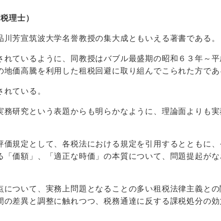
 税理士）
川芳宣筑波大学名誉教授の集大成ともいえる著書である。
れているように、同教授はバブル最盛期の昭和６３年～平
の地価高騰を利用した租税回避に取り組んでこられた方であ
されている。
務研究という表題からも明らかなように、理論面よりも実
価規定として、各税法における規定を引用するとともに、
る「価額」、「適正な時価」の本質について、問題提起がな
について、実務上問題となることの多い租税法律主義との
間の差異と調整に触れつつ、税務通達に反する課税処分の効