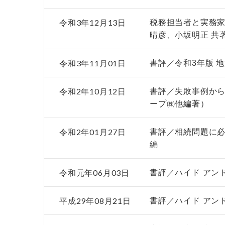
令和3年12月13日
税務担当者と実務家
晴彦、小坂明正 共
令和3年11月01日
書評／令和3年版 
令和2年10月12日
書評／失敗事例か
ープ㈱他編著）
令和2年01月27日
書評／相続問題に
編
令和元年06月03日
書評／ハイド アン
平成29年08月21日
書評／ハイド アン