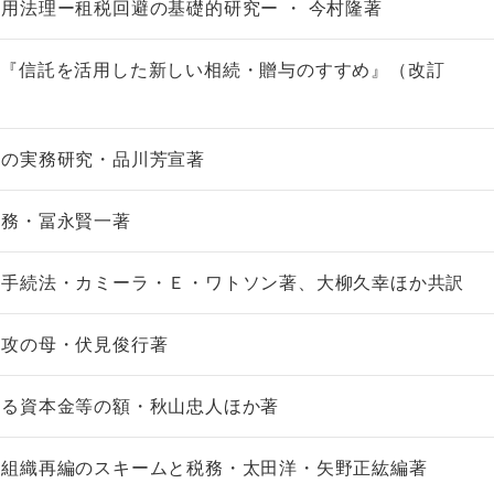
用法理ー租税回避の基礎的研究ー ・ 今村隆著
解『信託を活用した新しい相続・贈与のすすめ』（改訂
決の実務研究・品川芳宣著
税務・冨永賢一著
務手続法・カミーラ・Ｅ・ワトソン著、大柳久幸ほか共訳
特攻の母・伏見俊行著
ける資本金等の額・秋山忠人ほか著
業組織再編のスキームと税務・太田洋・矢野正紘編著