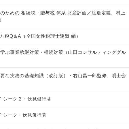
のための 相続税・贈与税 体系 財産評価／渡邉定義、村上
著
地方税Q＆A（全国女性税理士連盟 編）
ら学ぶ事業承継対策・相続対策（山田コンサルティンググル
必要な実務の基礎知識（改訂版）・右山昌一郎監修、明士会
ド シーク２・伏見俊行著
ド シーク・伏見俊行著