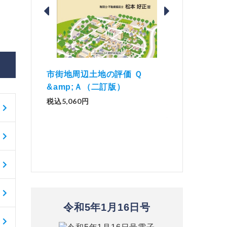
価 Ｑ
「資産承継」（2
解説とQ&amp;Aでわかる 電子
）
No.44）
帳簿等保存制度の実務（改訂
版）
税込1,500円
税込2,970円
令和5年1月16日号