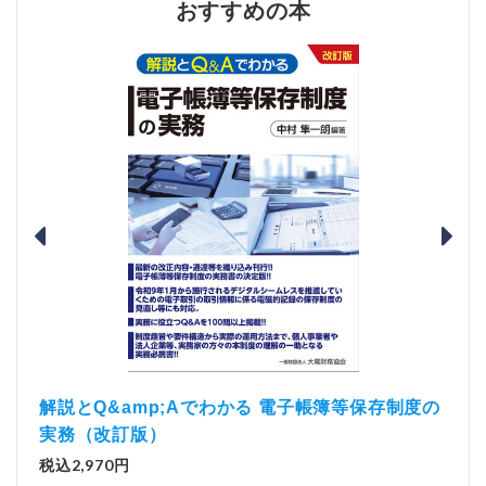
おすすめの本
）
「資
解説とQ&amp;Aでわかる 電子帳簿等保存制度の
実務（改訂版）
税込1
税込2,970円