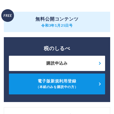
無料公開コンテンツ
令和3年1月25日号
税のしるべ
購読申込み
電子版新規利用登録
（本紙のみを購読中の方）