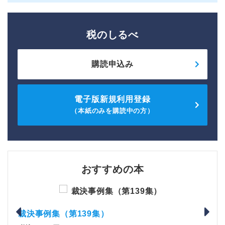
税のしるべ
購読申込み
電子版新規利用登録
（本紙のみを購読中の方）
おすすめの本
裁決事例集（第139集）
裁決