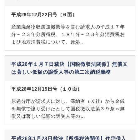
平成26年12月22日号（６面）
産業廃棄物収集運搬業等を営む請求人の平成１７年
分～２３年分所得税、１８年分～２３年分消費税お
よび地方消費税について、原処…
平成26年１月７日裁決【国税徴収法関係】無償又
は著しい低額の譲受人等の第二次納税義務
平成26年12月15日号（１０面）
原処分庁が請求人に対し、滞納者（Ｘ社）から金銭
を無償で譲り受けたとして国税徴収法第３９条≪無
償又は著しい低額の譲受人等の…
平成26年1月28日裁決【所得税法関係】住宅借入