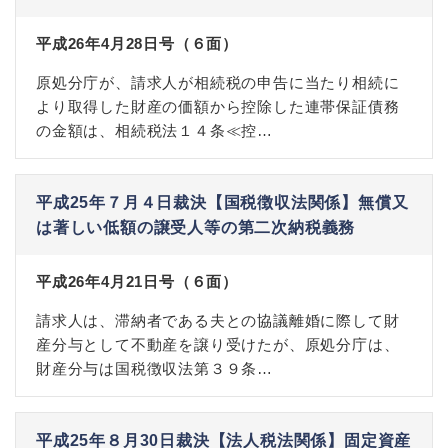
平成26年4月28日号（６面）
原処分庁が、請求人が相続税の申告に当たり相続に
より取得した財産の価額から控除した連帯保証債務
の金額は、相続税法１４条≪控…
平成25年７月４日裁決【国税徴収法関係】無償又
は著しい低額の譲受人等の第二次納税義務
平成26年4月21日号（６面）
請求人は、滞納者である夫との協議離婚に際して財
産分与として不動産を譲り受けたが、原処分庁は、
財産分与は国税徴収法第３９条…
平成25年８月30日裁決【法人税法関係】固定資産