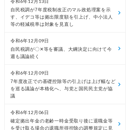
令和6年12月13日
自民税調が7年度税制改正のマル政処理案を示
す、イデコ等は拠出限度額を引上げ、中小法人
等の軽減税率は対象を見直し
令和6年12月09日
自民税調が〇✕等を審議、大綱決定に向けて今
週も議論続く
令和6年12月09日
7年度改正での基礎控除等の引上げは上げ幅など
を巡る議論が本格化へ、与党と国民民主党が協
議
令和6年12月06日
確定拠出年金の老齢一時金受取り後に退職金等
を受け取る場合の退職所得控除の調整規定に見