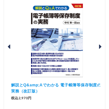
）
「資
解説とQ&amp;Aでわかる 電子帳簿等保存制度の
実務（改訂版）
税込1
税込2,970円