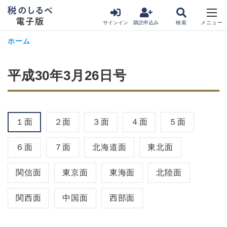
サインイン
購読申込み
ホーム
平成30年3月26日号
１面
２面
３面
４面
５面
６面
７面
北海道面
東北面
関信面
東京面
東海面
北陸面
関西面
中国面
西部面