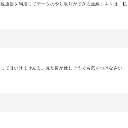
無線通信を利用してデータのやり取りができる無線ＬＡＮは、私
非上場株式の評価の仕方と記載
市街地周辺土地の評
例（令和8年版）
&amp;Ａ（二訂版
税込4,950円
税込5,060円
行ってはいけませんよ。見た目が優しそうでも気をつけなさい」