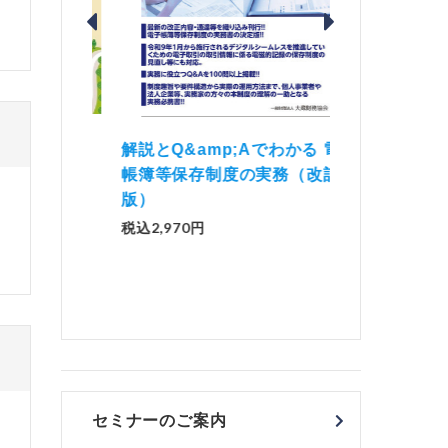
価 Ｑ
「資産承継」（2
解説とQ&amp;Aでわかる 電子
）
No.44）
帳簿等保存制度の実務（改訂
版）
税込1,500円
税込2,970円
セミナーのご案内