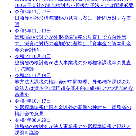
100％子会社の追加検討も小規模な子法人には配慮必要
令和5年11月27日
日商等が外形標準課税の見直し案に「断固反対」を表
明
令和5年11月13日
総務省の検討会が外形標準課税の見直しで方向性示
す、減資に対応の追加的な基準は「資本金と資本剰余
金の合計額」
令和5年10月23日
総務省の検討会が法人事業税の外形標準課税等の見直
しで議論
令和4年11月18日
地方法人課税の検討会が中間整理、外形標準課税の対
象法人は資本金1億円超を基本的に維持しつつ追加的な
基準を
令和4年10月17日
外形標準課税に資本金以外の基準の検討を、総務省の
検討会で意見
令和4年08月29日
総務省の検討会が法人事業税の外形標準課税の現状と
課題を議論