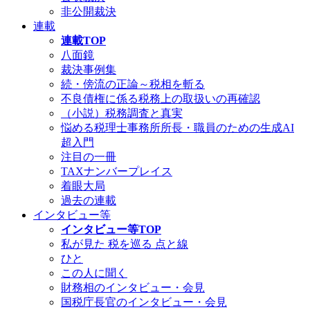
非公開裁決
連載
連載TOP
八面鏡
裁決事例集
続・傍流の正論～税相を斬る
不良債権に係る税務上の取扱いの再確認
（小説）税務調査と真実
悩める税理士事務所所長・職員のための生成AI
超入門
注目の一冊
TAXナンバープレイス
着眼大局
過去の連載
インタビュー等
インタビュー等TOP
私が見た 税を巡る 点と線
ひと
この人に聞く
財務相のインタビュー・会見
国税庁長官のインタビュー・会見