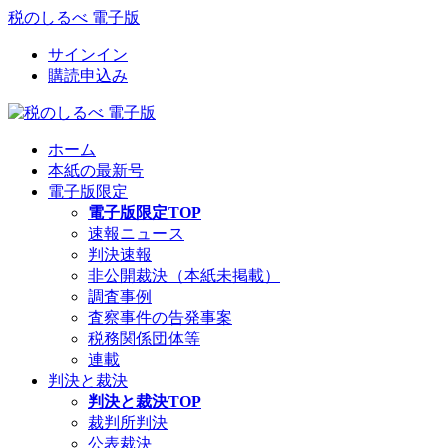
税のしるべ 電子版
サインイン
購読申込み
ホーム
本紙の最新号
電子版限定
電子版限定TOP
速報ニュース
判決速報
非公開裁決（本紙未掲載）
調査事例
査察事件の告発事案
税務関係団体等
連載
判決と裁決
判決と裁決TOP
裁判所判決
公表裁決