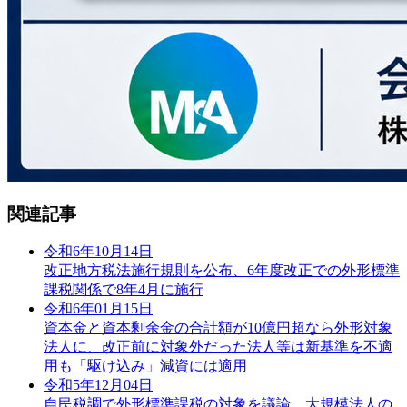
関連記事
令和6年10月14日
改正地方税法施行規則を公布、6年度改正での外形標準
課税関係で8年4月に施行
令和6年01月15日
資本金と資本剰余金の合計額が10億円超なら外形対象
法人に、改正前に対象外だった法人等は新基準を不適
用も「駆け込み」減資には適用
令和5年12月04日
自民税調で外形標準課税の対象を議論、大規模法人の