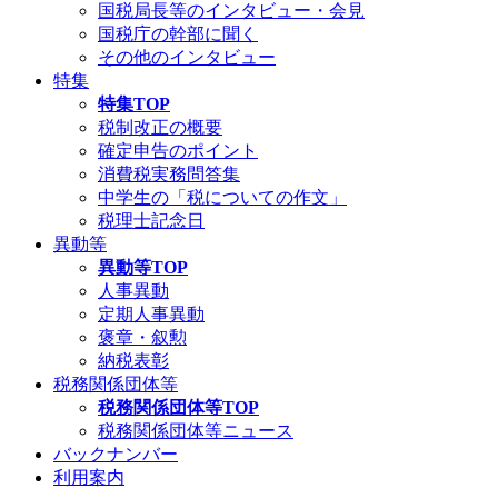
国税局長等のインタビュー・会見
国税庁の幹部に聞く
その他のインタビュー
特集
特集TOP
税制改正の概要
確定申告のポイント
消費税実務問答集
中学生の「税についての作文」
税理士記念日
異動等
異動等TOP
人事異動
定期人事異動
褒章・叙勲
納税表彰
税務関係団体等
税務関係団体等TOP
税務関係団体等ニュース
バックナンバー
利用案内