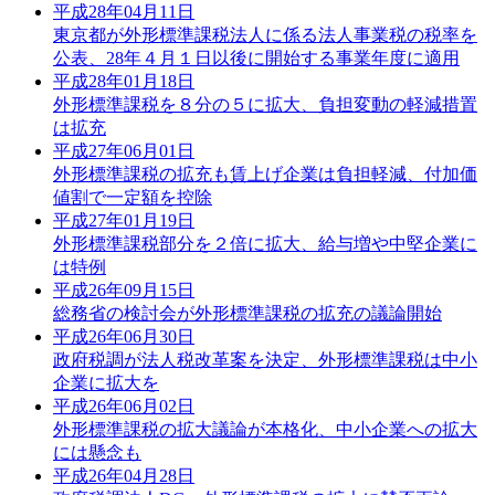
平成28年04月11日
東京都が外形標準課税法人に係る法人事業税の税率を
公表、28年４月１日以後に開始する事業年度に適用
平成28年01月18日
外形標準課税を８分の５に拡大、負担変動の軽減措置
は拡充
平成27年06月01日
外形標準課税の拡充も賃上げ企業は負担軽減、付加価
値割で一定額を控除
平成27年01月19日
外形標準課税部分を２倍に拡大、給与増や中堅企業に
は特例
平成26年09月15日
総務省の検討会が外形標準課税の拡充の議論開始
平成26年06月30日
政府税調が法人税改革案を決定、外形標準課税は中小
企業に拡大を
平成26年06月02日
外形標準課税の拡大議論が本格化、中小企業への拡大
には懸念も
平成26年04月28日