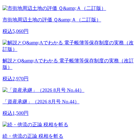
市街地周辺土地の評価 Ｑ&amp;Ａ（二訂版）
税込5,060円
解説とQ&amp;Aでわかる 電子帳簿等保存制度の実務（改訂
版）
税込2,970円
「資産承継」（2026 8月号 No.44）
税込1,500円
続・傍流の正論 税相を斬る