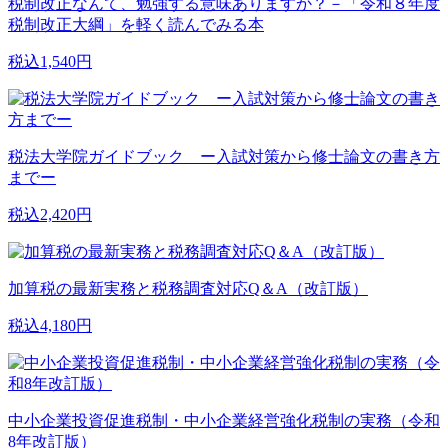
税制改正なんて、勉強する意味ありますか？－「令和８年度
税制改正大綱」を軽く読んでみる本
税込1,540円
税法大学院ガイドブック ー入試対策から修士論文の書き方
までー
税込2,420円
加算税の最新実務と税務調査対応Q＆A（改訂版）
税込4,180円
中小企業投資促進税制・中小企業経営強化税制の実務（令和
8年改訂版）