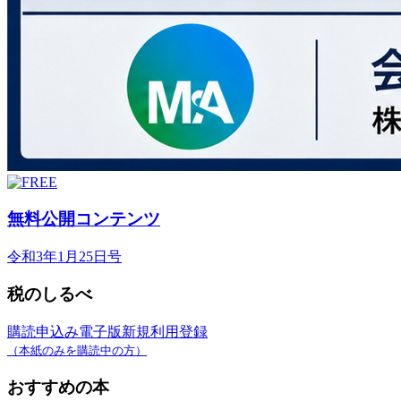
無料公開コンテンツ
令和3年1月25日号
税のしるべ
購読申込み
電子版新規利用登録
（本紙のみを購読中の方）
おすすめの本