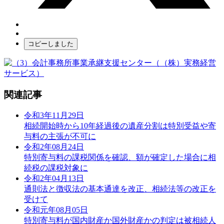
コピーしました
関連記事
令和3年11月29日
相続開始時から10年経過後の遺産分割は特別受益や寄
与料の主張が不可に
令和2年08月24日
特別寄与料の課税関係を確認、額が確定した場合に相
続税の課税対象に
令和2年04月13日
通則法と徴収法の基本通達を改正、相続法等の改正を
受けて
令和元年08月05日
特別寄与料が国内財産か国外財産かの判定は被相続人