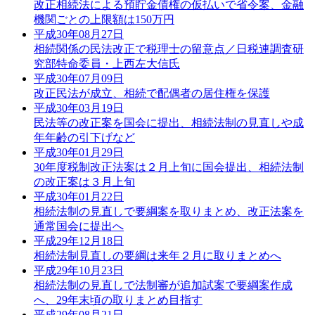
改正相続法による預貯金債権の仮払いで省令案、金融
機関ごとの上限額は150万円
平成30年08月27日
相続関係の民法改正で税理士の留意点／日税連調査研
究部特命委員・上西左大信氏
平成30年07月09日
改正民法が成立、相続で配偶者の居住権を保護
平成30年03月19日
民法等の改正案を国会に提出、相続法制の見直しや成
年年齢の引下げなど
平成30年01月29日
30年度税制改正法案は２月上旬に国会提出、相続法制
の改正案は３月上旬
平成30年01月22日
相続法制の見直しで要綱案を取りまとめ、改正法案を
通常国会に提出へ
平成29年12月18日
相続法制見直しの要綱は来年２月に取りまとめへ
平成29年10月23日
相続法制の見直しで法制審が追加試案で要綱案作成
へ、29年末頃の取りまとめ目指す
平成29年08月21日