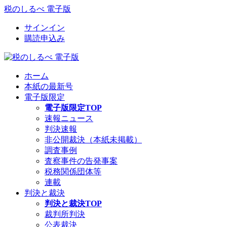
税のしるべ 電子版
サインイン
購読申込み
ホーム
本紙の最新号
電子版限定
電子版限定TOP
速報ニュース
判決速報
非公開裁決（本紙未掲載）
調査事例
査察事件の告発事案
税務関係団体等
連載
判決と裁決
判決と裁決TOP
裁判所判決
公表裁決