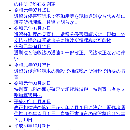
の住所で所在を判定
令和元年07月15日
遺留分侵害額請求で不動産等を現物返還なら含み益に
譲渡所得課税、通達で明らかに
令和元年05月27日
遺留分制度の見直し、遺留分侵害額請求に「現物」で
支払う場合は受遺者等に譲渡所得課税の可能性
令和元年04月15日
通則法と徴収法の通達を一部改正、民法改正などに伴
い
令和元年03月25日
遺留分侵害額請求の新設で相続税と所得税で所要の措
置
令和元年03月04日
特別寄与料の額が確定で相続税課税、特別寄与者も２
割加算適用へ
平成30年11月26日
改正相続法の施行日が31年７月１日に決定、配偶者居
住権は32年４月１日、自筆証書遺言の保管制度は32年
７月10日
平成30年10月08日