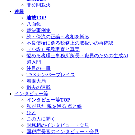
非公開裁決
連載
連載TOP
八面鏡
裁決事例集
続・傍流の正論～税相を斬る
不良債権に係る税務上の取扱いの再確認
（小説）税務調査と真実
悩める税理士事務所所長・職員のための生成AI
超入門
注目の一冊
TAXナンバープレイス
着眼大局
過去の連載
インタビュー等
インタビュー等TOP
私が見た 税を巡る 点と線
ひと
この人に聞く
財務相のインタビュー・会見
国税庁長官のインタビュー・会見