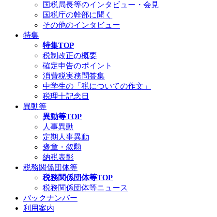
国税局長等のインタビュー・会見
国税庁の幹部に聞く
その他のインタビュー
特集
特集TOP
税制改正の概要
確定申告のポイント
消費税実務問答集
中学生の「税についての作文」
税理士記念日
異動等
異動等TOP
人事異動
定期人事異動
褒章・叙勲
納税表彰
税務関係団体等
税務関係団体等TOP
税務関係団体等ニュース
バックナンバー
利用案内