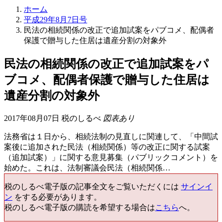
ホーム
平成29年8月7日号
民法の相続関係の改正で追加試案をパブコメ、配偶者
保護で贈与した住居は遺産分割の対象外
民法の相続関係の改正で追加試案をパ
ブコメ、配偶者保護で贈与した住居は
遺産分割の対象外
2017年08月07日 税のしるべ
図表あり
法務省は１日から、相続法制の見直しに関連して、「中間試
案後に追加された民法（相続関係）等の改正に関する試案
（追加試案）」に関する意見募集（パブリックコメント）を
始めた。これは、法制審議会民法（相続関係…
税のしるべ電子版の記事全文をご覧いただくには
サインイ
ン
をする必要があります。
税のしるべ電子版の購読を希望する場合は
こちら
へ。