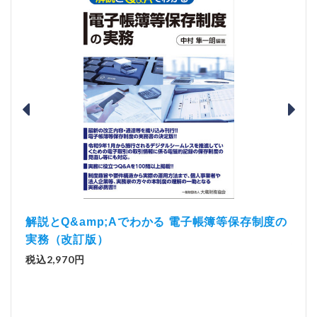
）
「資
解説とQ&amp;Aでわかる 電子帳簿等保存制度の
実務（改訂版）
税込1
税込2,970円