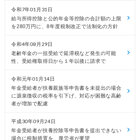
令和7年01月31日
給与所得控除と公的年金等控除の合計額の上限
を280万円に、8年度税制改正で法制化の方針
令和4年08月29日
老齢年金の一括受給で延滞税など発生の可能
性、受給権取得日から１年以後に請求で
令和元年01月14日
年金受給者が扶養親族等申告書を未提出の場合
に源泉徴収の税率を引下げ、対応が困難な高齢
者が増加で配慮
平成30年09月24日
年金受給者が扶養控除等申告書を提出できない
場合に税制措置を、厚労省が要望