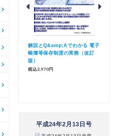
価 Ｑ
「資産承継」（2
解説とQ&amp;Aでわかる 電子
）
No.44）
帳簿等保存制度の実務（改訂
版）
税込1,500円
税込2,970円
平成24年2月13日号