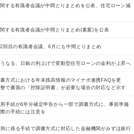
に関する有識者会議が中間 とりまとめを公表、住宅ローン減
に関する有識者会議が中間とりまとめ(素案)を公表
非上場株式の評価の仕方と記載
市街地周辺土地の評
で2回目の有識者会議、6月にも中間とりまとめ
例（令和8年版）
&amp;Ａ（二訂版
税込4,950円
税込5,060円
どうなる、日銀の利上げで変動型住宅ローンの金利が上昇へ
書方式における年末残高情報のマイナポ連携FAQを更
調整で書面の「控除証明書」が必要な場合の対応など示す
用手続が6年分確定申告から一部で調書方式に、事前準備
間際の手続には注意を
適用に係る手続で調書方式に対応した金融機関がみずほ銀行