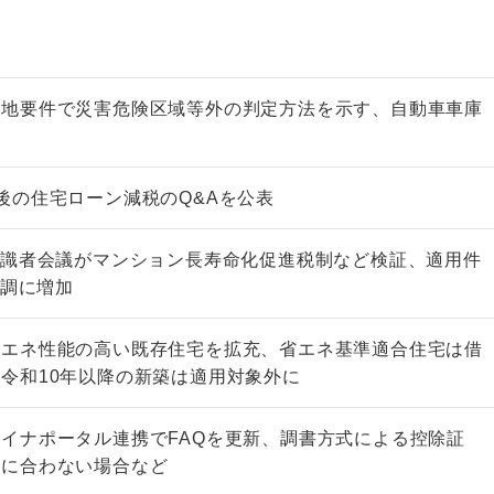
立地要件で災害危険区域等外の判定方法を示す、自動車車庫
く
後の住宅ローン減税のQ&Aを公表
有識者会議がマンション長寿命化促進税制など検証、適用件
堅調に増加
省エネ性能の高い既存住宅を拡充、省エネ基準適合住宅は借
令和10年以降の新築は適用対象外に
イナポータル連携でFAQを更新、調書方式による控除証
間に合わない場合など