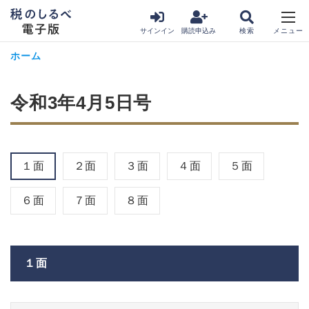
サインイン
購読申込み
ホーム
令和3年4月5日号
１面
２面
３面
４面
５面
６面
７面
８面
１面