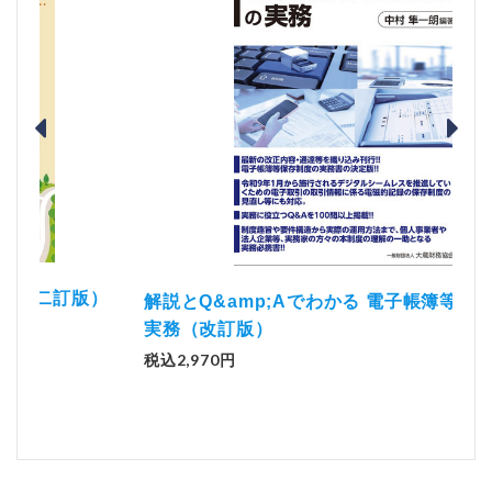
）
「資
解説とQ&amp;Aでわかる 電子帳簿等保存制度の
実務（改訂版）
税込1
税込2,970円