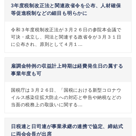
3年度税制改正法と関連政省令を公布、人材確保
等促進税制などの細目も明らかに
令和３年度税制改正法が３月２６日の参院本会議で
可決・成立し、同法と関連する政省令が３月３１日
に公布され、原則として４月１…
雇調金特例の収益計上時期は経費発生日の属する
事業年度も可
国税庁は３月２６日、「国税における新型コロナウ
イルス感染症拡大防止への対応と申告や納税などの
当面の税務上の取扱いに関する…
日税連と日司連が事業承継の連携で協定、締結式
に両会会長が出席