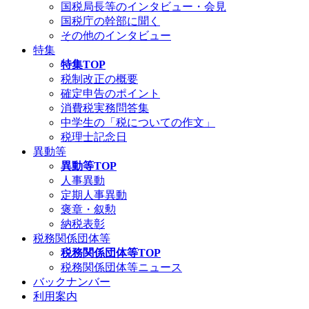
国税局長等のインタビュー・会見
国税庁の幹部に聞く
その他のインタビュー
特集
特集TOP
税制改正の概要
確定申告のポイント
消費税実務問答集
中学生の「税についての作文」
税理士記念日
異動等
異動等TOP
人事異動
定期人事異動
褒章・叙勲
納税表彰
税務関係団体等
税務関係団体等TOP
税務関係団体等ニュース
バックナンバー
利用案内