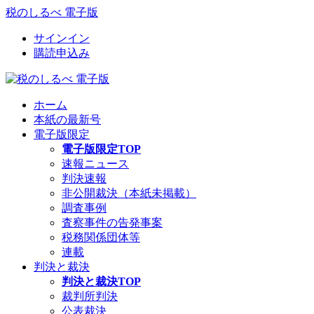
税のしるべ 電子版
サインイン
購読申込み
ホーム
本紙の最新号
電子版限定
電子版限定TOP
速報ニュース
判決速報
非公開裁決（本紙未掲載）
調査事例
査察事件の告発事案
税務関係団体等
連載
判決と裁決
判決と裁決TOP
裁判所判決
公表裁決