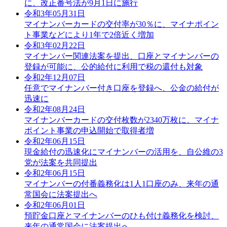
に、改正番号法が9月1日に施行
令和3年05月31日
マイナンバーカードの交付率が30％に、マイナポイン
ト事業などにより1年で2倍近く増加
令和3年02月22日
マイナンバー関連法案を提出、口座とマイナンバーの
登録が可能に、公的給付に利用で税の還付も対象
令和2年12月07日
任意でマイナンバー付き口座を登録へ、公金の給付が
迅速に
令和2年08月24日
マイナンバーカードの交付枚数が2340万枚に、マイナ
ポイント事業の申込開始で取得者増
令和2年06月15日
現金給付の迅速化にマイナンバーの活用を、自公維の3
党が法案を共同提出
令和2年06月15日
マイナンバーの付番義務化は1人1口座のみ、来年の通
常国会に法案提出へ
令和2年06月01日
預貯金口座とマイナンバーのひも付け義務化を検討、
来年の通常国会に法案提出へ