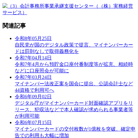
関連記事
令和8年05月25日
自民党が国のデジタル政策で提言、マイナンバーカー
ドは罰則なしで取得義務化を
令和7年04月14日
令和7年4月から預貯金口座付番制度等が拡充、相続時
などに口座照会が可能に
令和7年03月24日
マイナンバー法改正案を国会に提出、公認会計士など
44資格で利用可へ
令和6年09月02日
デジタル庁がマイナンバーカード対面確認アプリをリ
リース、犯収法などで本人確認が求められる事業者等
が利用可能
令和6年07月15日
マイナンバーカードの交付枚数が1億枚を突破、確定申
告での利用も大幅に増加