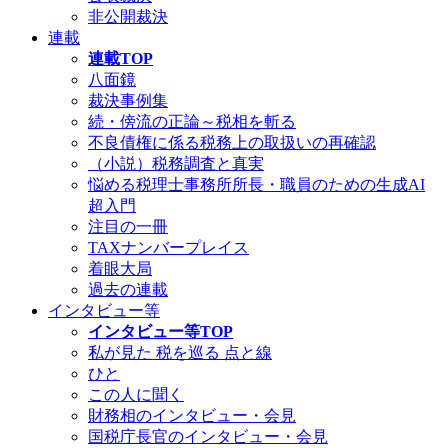
非公開裁決
連載
連載TOP
八面鏡
裁決事例集
続・傍流の正論～税相を斬る
不良債権に係る税務上の取扱いの再確認
（小説）税務調査と真実
悩める税理士事務所所長・職員のための生成AI
超入門
注目の一冊
TAXナンバープレイス
着眼大局
過去の連載
インタビュー等
インタビュー等TOP
私が見た 税を巡る 点と線
ひと
この人に聞く
財務相のインタビュー・会見
国税庁長官のインタビュー・会見