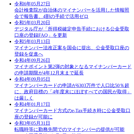
令和6年05月27日
会計検査院が自治体のマイナンバーを活用した情報照
会で報告書、4割の手続で活用ゼロ
令和5年03月20日
デジタル庁が「所得税確定申告手続における公金受取
口座の登録FAQ」を更新
令和5年03月13日
マイナンバー法改正案を国会に提出、公金受取口座の
登録を促進へ
令和4年09月26日
マイナポイント第2弾の対象となるマイナンバーカード
の申請期限が4年12月末まで延長
令和4年09月05日
マイナンバーカードの申請が6303万件で人口比50％超
に、政府目標の「4年度末にほぼすべての国民が取得」
は厳しく
令和4年01月17日
マイナンバーカード方式のe-Tax手続き時に公金受取口
座の登録が可能に
令和3年05月31日
転職時等に勤務先間でのマイナンバーの提供が可能