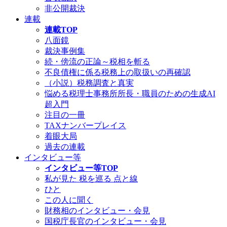
非公開裁決
連載
連載TOP
八面鏡
裁決事例集
続・傍流の正論～税相を斬る
不良債権に係る税務上の取扱いの再確認
（小説）税務調査と真実
悩める税理士事務所所長・職員のための生成AI
超入門
注目の一冊
TAXナンバープレイス
着眼大局
過去の連載
インタビュー等
インタビュー等TOP
私が見た 税を巡る 点と線
ひと
この人に聞く
財務相のインタビュー・会見
国税庁長官のインタビュー・会見