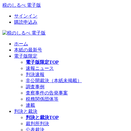
税のしるべ 電子版
サインイン
購読申込み
ホーム
本紙の最新号
電子版限定
電子版限定TOP
速報ニュース
判決速報
非公開裁決（本紙未掲載）
調査事例
査察事件の告発事案
税務関係団体等
連載
判決と裁決
判決と裁決TOP
裁判所判決
公表裁決