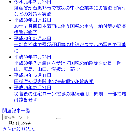
令和元年09月23日
経産省が台風15号で被災の中小企業等に災害復旧貸付
などの対策を実施
平成30年11月12日
30年７月西日本豪雨に伴う国税の申告・納付等の延長
措置が終了
平成30年07月23日
一部自治体で罹災証明書の申請がスマホの写真で可能
に
平成30年07月23日
平成30年７月豪雨を受けて国税の納期等を延長、岡
山、広島、山口、愛媛の一部で
平成29年12月11日
国税庁が災害関連の法基通で趣旨説明
平成29年07月31日
災害後の住宅ローン控除の継続適用、原則、一部損壊
は該当せず
関連記事一覧
見出しのみ
さらに絞り込み