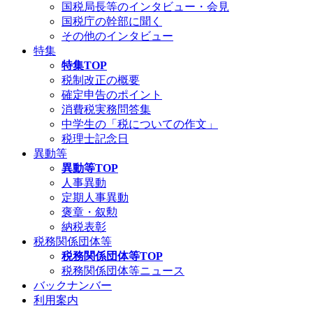
国税局長等のインタビュー・会見
国税庁の幹部に聞く
その他のインタビュー
特集
特集TOP
税制改正の概要
確定申告のポイント
消費税実務問答集
中学生の「税についての作文」
税理士記念日
異動等
異動等TOP
人事異動
定期人事異動
褒章・叙勲
納税表彰
税務関係団体等
税務関係団体等TOP
税務関係団体等ニュース
バックナンバー
利用案内