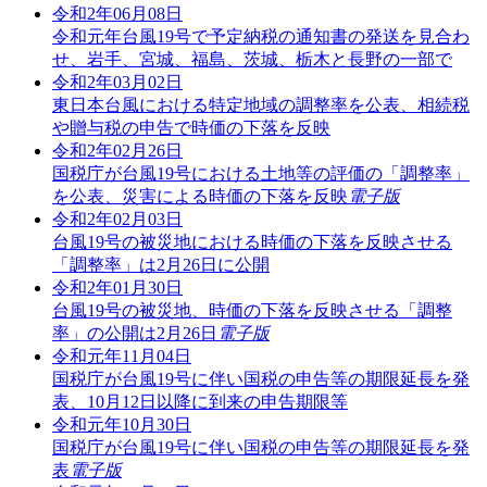
令和2年06月08日
令和元年台風19号で予定納税の通知書の発送を見合わ
せ、岩手、宮城、福島、茨城、栃木と長野の一部で
令和2年03月02日
東日本台風における特定地域の調整率を公表、相続税
や贈与税の申告で時価の下落を反映
令和2年02月26日
国税庁が台風19号における土地等の評価の「調整率」
を公表、災害による時価の下落を反映
電子版
令和2年02月03日
台風19号の被災地における時価の下落を反映させる
「調整率」は2月26日に公開
令和2年01月30日
台風19号の被災地、時価の下落を反映させる「調整
率」の公開は2月26日
電子版
令和元年11月04日
国税庁が台風19号に伴い国税の申告等の期限延長を発
表、10月12日以降に到来の申告期限等
令和元年10月30日
国税庁が台風19号に伴い国税の申告等の期限延長を発
表
電子版