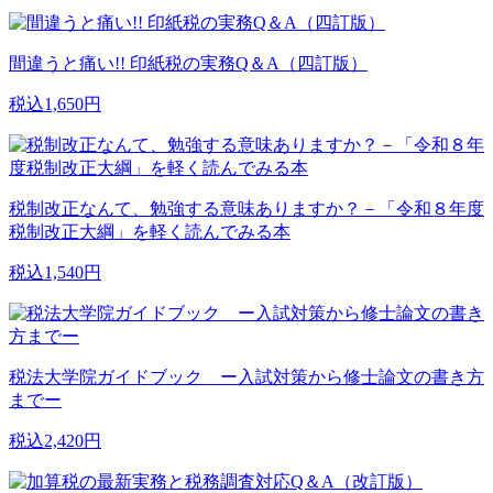
間違うと痛い!! 印紙税の実務Q＆A（四訂版）
税込1,650円
税制改正なんて、勉強する意味ありますか？－「令和８年度
税制改正大綱」を軽く読んでみる本
税込1,540円
税法大学院ガイドブック ー入試対策から修士論文の書き方
までー
税込2,420円