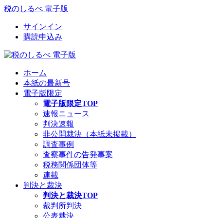
税のしるべ 電子版
サインイン
購読申込み
ホーム
本紙の最新号
電子版限定
電子版限定TOP
速報ニュース
判決速報
非公開裁決（本紙未掲載）
調査事例
査察事件の告発事案
税務関係団体等
連載
判決と裁決
判決と裁決TOP
裁判所判決
公表裁決