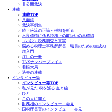
非公開裁決
連載
連載TOP
八面鏡
裁決事例集
続・傍流の正論～税相を斬る
不良債権に係る税務上の取扱いの再確認
（小説）税務調査と真実
悩める税理士事務所所長・職員のための生成AI
超入門
注目の一冊
TAXナンバープレイス
着眼大局
過去の連載
インタビュー等
インタビュー等TOP
私が見た 税を巡る 点と線
ひと
この人に聞く
財務相のインタビュー・会見
国税庁長官のインタビュー・会見