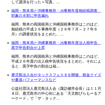
して講演を行った＝写真。…
福岡・熊本局と沖縄事務所・26事務年度相続税調査、
対象の８割に申告漏れ
福岡、熊本の両国税局と沖縄国税事務所はこのほど、
相続税の平成２６事務年度（２６年７月～２７年６
月）の調査状況をまとめた。…
福岡・熊本局と沖縄事務所・26事務年度法人税申告、
黒字申告割合が上昇
福岡、熊本の両国税局と沖縄国税事務所はこのほど、
平成２６年度の法人税申告状況をまとめた。それによ
ると、黒字申告の割合は福…
鹿児島法人会がタックスフェスタを開催、税金クイズ
や書道パフォーマンスなど
公益社団法人鹿児島法人会（諏訪健筰会長）は１１月
８日、鹿児島市の中心街にある「天文館ぴらもーるア
ーケード」で「ザ・タック…