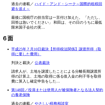
過去の連載／
ハイド・アンド・シーク～国際的租税回
避を追え～
最後に国税庁の担当官は一言付け加えた。 「ただし、
回答は急いでください」 和田は、その日のうちに最低
限米国子会社の実…
６面
平成25年７月10日裁決【所得税法関係】譲渡所得（取
得に要した費用）
判決と裁決／
公表裁決
請求人が、土地を譲渡したことによる分離長期譲渡所
得の計算上、土地の取得に係る借入金の利子等を取得
費に算入し確定申告をした…
第148回／役員または使用人が被保険者となる法人契約
の養老保険
過去の連載／
やさしい税務相談室