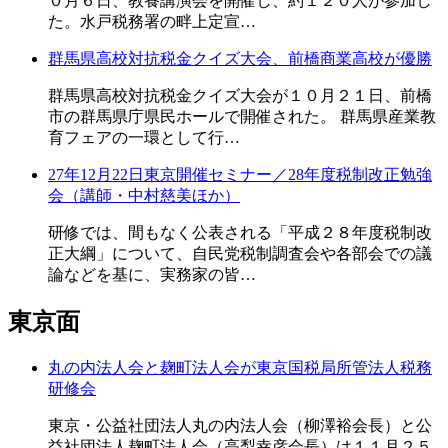
０月６日、教養講演会を開催し、約１２０人が参加し
た。水戸税務署の畔上定宣…
群馬県高校対抗税金クイズ大会、前橋商業高校が優勝
群馬県高校対抗税金クイズ大会が１０月２１日、前橋
市の群馬県庁県民ホールで開催された。 群馬県産業教
育フェアの一環として行…
27年12月22日東京開催セミナー／28年度税制改正勉強
会（講師・中村慈美ほか）
研修では、間もなく公表される「平成２８年度税制改
正大綱」について、自民党税制調査会や各部会での議
論などを基に、実務家の皆…
東京面
丸の内法人会と麹町法人会が東京国税局所管法人税務
研修会
東京・公益社団法人丸の内法人会（柳澤裕会長）と公
益社団法人麹町法人会（高梨幸彦会長）は１１月２５