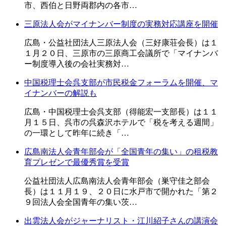
市、西伯と日野両郡内の各市…
三原法人会がマイナンバー制度の実務対応講座を開催
広島・公益社団法人三原法人会（三好康荘会長）は１
１月２０日、三原市の三原商工会議所で「マイナンバ
ー制度導入後の会社実務対…
中国税理士会呉支部が市民税金フォーラムを開催、マ
イナンバーの解説も
広島・中国税理士会呉支部（得能宏一支部長）は１１
月１５日、呉市の呉森沢ホテルで「税を考える週間」
の一環として昨年に続き「…
広島南法人会青年部会が「全国青年の集い」の租税教
育プレゼンで最優秀賞を受賞
公益社団法人広島南法人会青年部会（巣守佳之部会
長）は１１月１９、２０日に水戸市で開かれた「第２
９回法人会全国青年の集い茨…
出雲法人会がジャーナリスト・江川紹子さんの講演会