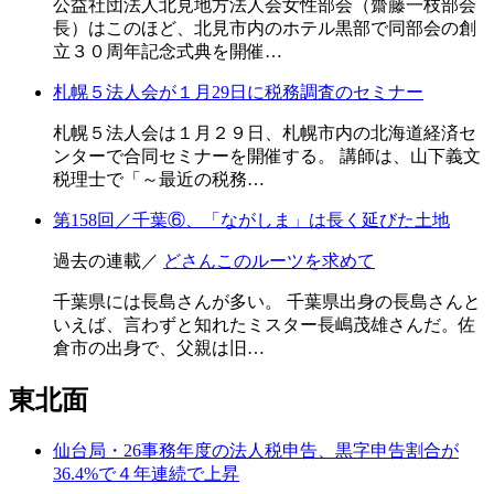
公益社団法人北見地方法人会女性部会（齋藤一枝部会
長）はこのほど、北見市内のホテル黒部で同部会の創
立３０周年記念式典を開催…
札幌５法人会が１月29日に税務調査のセミナー
札幌５法人会は１月２９日、札幌市内の北海道経済セ
ンターで合同セミナーを開催する。 講師は、山下義文
税理士で「～最近の税務…
第158回／千葉⑥、「ながしま」は長く延びた土地
過去の連載／
どさんこのルーツを求めて
千葉県には長島さんが多い。 千葉県出身の長島さんと
いえば、言わずと知れたミスター長嶋茂雄さんだ。佐
倉市の出身で、父親は旧…
東北面
仙台局・26事務年度の法人税申告、黒字申告割合が
36.4%で４年連続で上昇