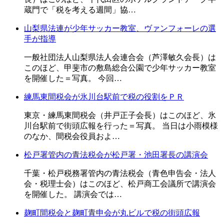
蔵門で「税を考える週間」協…
山梨県法連が少年サッカー教室、ヴァンフォーレの選
手が指導
一般社団法人山梨県法人会連合会（芦澤敏久会長）は
このほど、甲斐市の敷島総合公園で少年サッカー教室
を開催した＝写真。 今回…
練馬東間税会が氷川台駅前で税の役割をＰＲ
東京・練馬東間税会（井戸正子会長）はこのほど、氷
川台駅前で街頭広報を行った＝写真。 当日は小雨模様
のなか、間税会役員およ…
松戸署管内の青法税会が松戸署・池田署長の講演会
千葉・松戸税務署管内の青法税会（青色申告会・法人
会・税理士会）はこのほど、松戸商工会議所で講演会
を開催した。 講演会では…
麹町間税会と麹町青申会が丸ビルで税の街頭広報