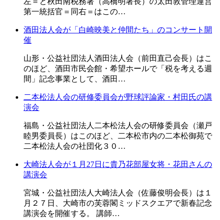
左＝と秋田南税務署（高橋明署長）の太田敦管理運営
第一統括官＝同右＝はこの…
酒田法人会が「白崎映美と仲間たち」のコンサート開
催
山形・公益社団法人酒田法人会（前田直己会長）はこ
のほど、酒田市民会館・希望ホールで「税を考える週
間」記念事業として、酒田…
二本松法人会の研修委員会が野球評論家・村田氏の講
演会
福島・公益社団法人二本松法人会の研修委員会（瀬戸
睦男委員長）はこのほど、二本松市内の二本松御苑で
二本松法人会の社団化３０…
大崎法人会が１月27日に貴乃花部屋女将・花田さんの
講演会
宮城・公益社団法人大崎法人会（佐藤俊明会長）は１
月２７日、大崎市の芙蓉閣ミッドスクエアで新春記念
講演会を開催する。 講師…