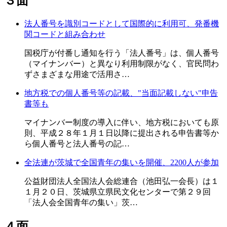
３面
法人番号を識別コードとして国際的に利用可、発番機
関コードと組み合わせ
国税庁が付番し通知を行う「法人番号」は、個人番号
（マイナンバー）と異なり利用制限がなく、官民問わ
ずさまざまな用途で活用さ…
地方税での個人番号等の記載、"当面記載しない"申告
書等も
マイナンバー制度の導入に伴い、地方税においても原
則、平成２８年１月１日以降に提出される申告書等か
ら個人番号と法人番号の記…
全法連が茨城で全国青年の集いを開催、2200人が参加
公益財団法人全国法人会総連合（池田弘一会長）は１
１月２０日、茨城県立県民文化センターで第２９回
「法人会全国青年の集い」茨…
４面