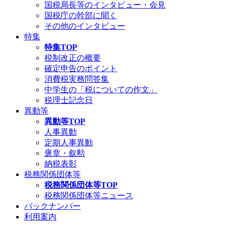
国税局長等のインタビュー・会見
国税庁の幹部に聞く
その他のインタビュー
特集
特集TOP
税制改正の概要
確定申告のポイント
消費税実務問答集
中学生の「税についての作文」
税理士記念日
異動等
異動等TOP
人事異動
定期人事異動
褒章・叙勲
納税表彰
税務関係団体等
税務関係団体等TOP
税務関係団体等ニュース
バックナンバー
利用案内