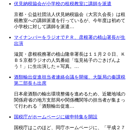
伏見納税協会が小学校の租税教室に講師を派遣
京都・公益社団法人伏見納税協会（大宮久会長）は租
税教室への講師派遣を行っているが、今年度は初めて
小学校に対して講師を派遣…
マイナンバーをラジオでＰＲ、彦根署の植山署長が生
出演
滋賀・彦根税務署の植山隆幸署長は１１月２０日、Ｋ
ＢＳ京都ラジオの人気番組「塩見祐子のごきげんよ
う！」に生出演した＝写真。…
酒類輸出促進担当者連絡会議を開催、大阪局の秦課税
第二部長も出席
日本産酒類の輸出環境整備を進めるため、近畿地域の
関係府省の地方支部局や関係機関等の担当者が集まっ
て行われる「酒類輸出促進…
国税庁がホームページに確申特集を開設
国税庁はこのほど、同庁ホームページに、「平成２７