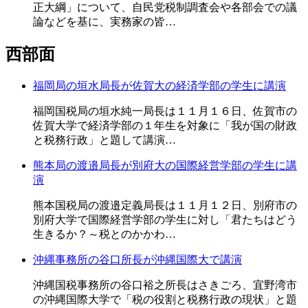
正大綱」について、自民党税制調査会や各部会での議
論などを基に、実務家の皆…
西部面
福岡局の垣水局長が佐賀大の経済学部の学生に講演
福岡国税局の垣水純一局長は１１月１６日、佐賀市の
佐賀大学で経済学部の１年生を対象に「我が国の財政
と税務行政」と題して講演…
熊本局の渡邉局長が別府大の国際経営学部の学生に講
演
熊本国税局の渡邉定義局長は１１月１２日、別府市の
別府大学で国際経営学部の学生に対し「君たちはどう
生きるか？～税とのかかわ…
沖縄事務所の谷口所長が沖縄国際大で講演
沖縄国税事務所の谷口裕之所長はさきごろ、宜野湾市
の沖縄国際大学で「税の役割と税務行政の現状」と題