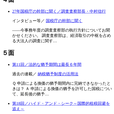
27年国税庁の幹部に聞く／調査査察部長・中村信行
インタビュー等／
国税庁の幹部に聞く
――今事務年度の調査査察部の執行方針についてお聞
かせください。 調査査察部は、経済取引の中枢を占め
る大法人の調査に関す…
５面
第11回／法的な猶予期間は最長６年間
過去の連載／
納税猶予制度の活用法
Ｑ 申請による換価の猶予期間内に完納できなかったと
きは？ Ａ 申請による換価の猶予を許可した国税につい
て、延長後の猶予…
第18回／ハイド・アンド・シーク～国際的租税回避を
追え～