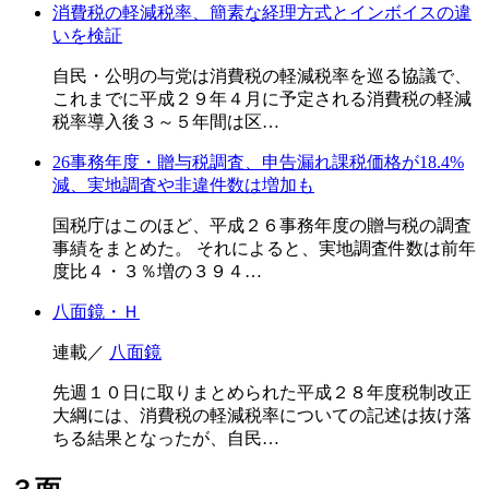
消費税の軽減税率、簡素な経理方式とインボイスの違
いを検証
自民・公明の与党は消費税の軽減税率を巡る協議で、
これまでに平成２９年４月に予定される消費税の軽減
税率導入後３～５年間は区…
26事務年度・贈与税調査、申告漏れ課税価格が18.4%
減、実地調査や非違件数は増加も
国税庁はこのほど、平成２６事務年度の贈与税の調査
事績をまとめた。 それによると、実地調査件数は前年
度比４・３％増の３９４…
八面鏡・Ｈ
連載／
八面鏡
先週１０日に取りまとめられた平成２８年度税制改正
大綱には、消費税の軽減税率についての記述は抜け落
ちる結果となったが、自民…