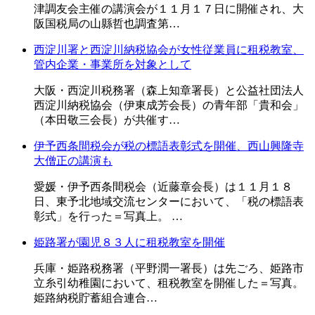
津調友会主催の講演会が１１月１７日に開催され、大
阪国税局の山縣哲也調査第…
西淀川署と西淀川納税協会が女性従業員に租税教室、
管内企業・事業所を対象として
大阪・西淀川税務署（森上知章署長）と公益社団法人
西淀川納税協会（伊東成芳会長）の青年部「貴和会」
（本田敬三会長）が共催す…
伊予西条間税会が税の標語表彰式を開催、西山興隆寺
大僧正の講演も
愛媛・伊予西条間税会（近藤章会長）は１１月１８
日、東予北地域交流センターにおいて、「税の標語表
彰式」を行った＝写真上。 …
姫路署が園児８３人に租税教室を開催
兵庫・姫路税務署（平野潤一署長）は先ごろ、姫路市
立糸引幼稚園において、租税教室を開催した＝写真。
姫路納税貯蓄組合連合…