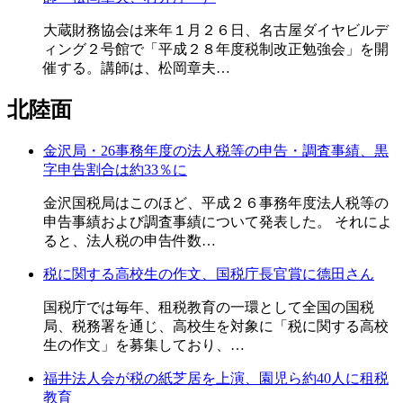
大蔵財務協会は来年１月２６日、名古屋ダイヤビルデ
ィング２号館で「平成２８年度税制改正勉強会」を開
催する。講師は、松岡章夫…
北陸面
金沢局・26事務年度の法人税等の申告・調査事績、黒
字申告割合は約33％に
金沢国税局はこのほど、平成２６事務年度法人税等の
申告事績および調査事績について発表した。 それによ
ると、法人税の申告件数…
税に関する高校生の作文、国税庁長官賞に德田さん
国税庁では毎年、租税教育の一環として全国の国税
局、税務署を通じ、高校生を対象に「税に関する高校
生の作文」を募集しており、…
福井法人会が税の紙芝居を上演、園児ら約40人に租税
教育