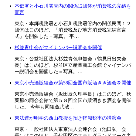
本郷署と小石川署管内の関係12団体が消費税の完納を
宣言
東京・本郷税務署と小石川税務署管内の関係民間１２
団体はこのほど、「消費税及び地方消費税完納宣言
式」を開催した＝写真。 平…
杉並青申会がマイナンバー説明会を開催
東京・公益社団法人杉並青色申告会（鶴見日出夫会
長）はこのほど、杉並区立産業商工会館でマイナンバ
ー説明会を開催した＝写真。…
東京小売酒販組合が第58回全国市販酒きき酒会を開催
東京小売酒販組合（坂田辰久理事長）はこのほど、秋
葉原の同会会館で第５８回全国市販酒きき酒会を開催
した。 今年も同組合武蔵…
東法連が明学の西山教授を招き軽減税率の講演会
東京・一般社団法人東京法人会連合会（池田弘一会
長）はこのほど、千代田区のホテルグランドアーク半