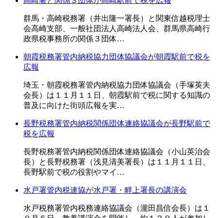
高崎署と関係３団体が高崎駅前で税を広報
群馬・高崎税務署（井出隆一署長）と関東信越税理士
会高崎支部、一般社団法人高崎法人会、群馬県高崎行
政県税事務所の関係３団体…
朝霞税務署管内納税協力団体協議会が朝霞駅前で税を
広報
埼玉・朝霞税務署管内納税協力団体協議会（手塚英夫
会長）は１１月１１日、朝霞駅前で税に関する知識の
普及に向けた街頭広報を実…
長野税務署管内納税関係団体連絡協議会が長野駅前で
税を広報
長野税務署管内納税関係団体連絡協議会（小山英治会
長）と長野税務署（浅見清美署長）は１１月１１日、
長野駅前で税の役割やマイ…
水戸署管内税連協が水戸署・畔上署長の講演会
水戸税務署管内税務連絡協議会（瀧田昌信会長）は１