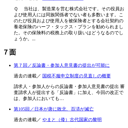
Ｑ 当社は、製造業を営む株式会社です。その役員お
よび使用人には同族関係者でない者も多数います。こ
のたび役員および使用人を被保険者とする会社契約の
養老保険のハーフ・タックス・プランを勧められまし
た。その保険料の税務上の取り扱いはどうなるのでし
ょうか。...
７面
第７回／反論書・参加人意見書の提出が可能に
過去の連載／
国税不服申立制度の見直しの概要
請求人・参加人からの反論書・参加人意見書の提出 審
査請求人が提出する「反論書」に加え、今回の改正で
は、参加人においても…
第105回／日本が唐に敗北、百済が滅亡
過去の連載／
やまと（倭）古代国家の黎明