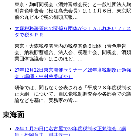
東京・麹町間税会（酒井富雄会長）と一般社団法人麹
町青色申告会（松江髙光会長）は１１月６日、東京駅
前の丸ビルで税の街頭広報…
大森税務署管内の関係６団体がＯＴＡふれあいフェス
タで税をＰＲ
東京・大森税務署管内の税務関係６団体（青色申告
会、納税貯蓄組合、法人会、税理士会、間税会、酒類
業団体協議会）はこのほど、…
27年12月22日東京開催セミナー／28年度税制改正勉強
会（講師・中村慈美ほか）
研修では、間もなく公表される「平成２８年度税制改
正大綱」について、自民党税制調査会や各部会での議
論などを基に、実務家の皆…
東海面
28年１月26日に名古屋で28年度税制改正勉強会（講
師・松岡章夫、村井淳一）