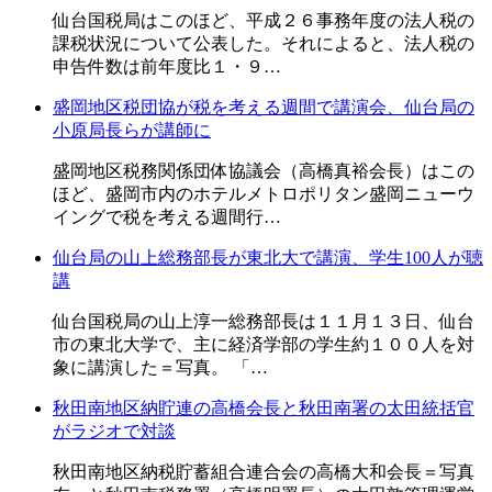
仙台国税局はこのほど、平成２６事務年度の法人税の
課税状況について公表した。それによると、法人税の
申告件数は前年度比１・９…
盛岡地区税団協が税を考える週間で講演会、仙台局の
小原局長らが講師に
盛岡地区税務関係団体協議会（高橋真裕会長）はこの
ほど、盛岡市内のホテルメトロポリタン盛岡ニューウ
イングで税を考える週間行…
仙台局の山上総務部長が東北大で講演、学生100人が聴
講
仙台国税局の山上淳一総務部長は１１月１３日、仙台
市の東北大学で、主に経済学部の学生約１００人を対
象に講演した＝写真。 「…
秋田南地区納貯連の高橋会長と秋田南署の太田統括官
がラジオで対談
秋田南地区納税貯蓄組合連合会の高橋大和会長＝写真