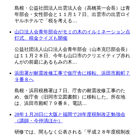
島根・公益社団法人出雲法人会（高橋英一会長）は青
年部会・女性部会と１１月１７日、出雲市の出雲ロイ
ヤルホテルで「税を考える…
山口法人会青年部会がモミの木のイルミネーション点
灯式、税金クイズも開催
公益社団法人山口法人会青年部会（山本克巳部会長）
は１１月２８日、今年も山口市のクリエイティブ赤れ
んがの前庭にあるもみの木…
浜田署が耐震改修工事で仮庁舎に移転、浜田市殿町７
９番８へ
島根・浜田税務署は７日、庁舎の耐震改修工事のた
め、仮庁舎（旧同市立図書館）に移転した。所在地
は、浜田市殿町７９番８。電話…
28年１月28日に大阪と福岡で28年度税制改正勉強会
（講師・今仲清ほか）
研修では、間もなく公表される「平成２８年度税制改