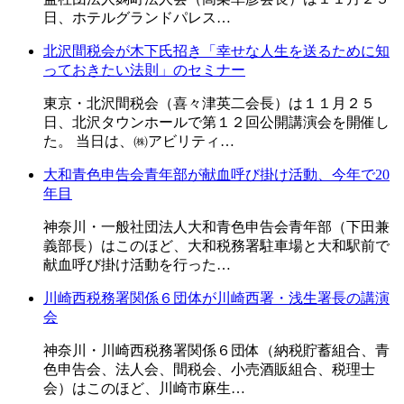
日、ホテルグランドパレス…
北沢間税会が木下氏招き「幸せな人生を送るために知
っておきたい法則」のセミナー
東京・北沢間税会（喜々津英二会長）は１１月２５
日、北沢タウンホールで第１２回公開講演会を開催し
た。 当日は、㈱アビリティ…
大和青色申告会青年部が献血呼び掛け活動、今年で20
年目
神奈川・一般社団法人大和青色申告会青年部（下田兼
義部長）はこのほど、大和税務署駐車場と大和駅前で
献血呼び掛け活動を行った…
川崎西税務署関係６団体が川崎西署・浅生署長の講演
会
神奈川・川崎西税務署関係６団体（納税貯蓄組合、青
色申告会、法人会、間税会、小売酒販組合、税理士
会）はこのほど、川崎市麻生…