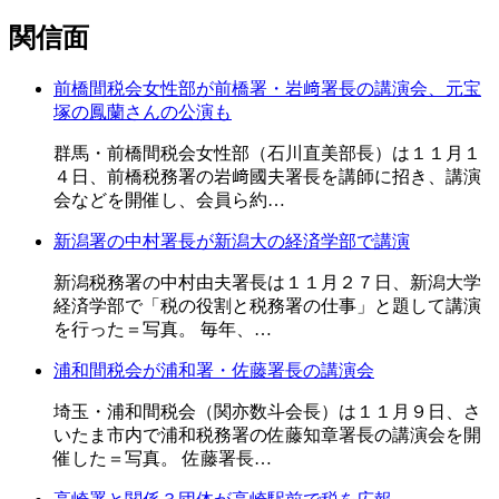
関信面
前橋間税会女性部が前橋署・岩﨑署長の講演会、元宝
塚の鳳蘭さんの公演も
群馬・前橋間税会女性部（石川直美部長）は１１月１
４日、前橋税務署の岩﨑國夫署長を講師に招き、講演
会などを開催し、会員ら約…
新潟署の中村署長が新潟大の経済学部で講演
新潟税務署の中村由夫署長は１１月２７日、新潟大学
経済学部で「税の役割と税務署の仕事」と題して講演
を行った＝写真。 毎年、…
浦和間税会が浦和署・佐藤署長の講演会
埼玉・浦和間税会（関亦数斗会長）は１１月９日、さ
いたま市内で浦和税務署の佐藤知章署長の講演会を開
催した＝写真。 佐藤署長…