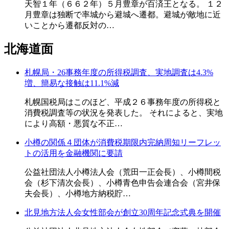
天智１年（６６２年）５月豊章が百済王となる。 １２
月豊章は独断で率城から避城へ遷都。避城が敵地に近
いことから遷都反対の…
北海道面
札幌局・26事務年度の所得税調査、実地調査は4.3%
増、簡易な接触は11.1%減
札幌国税局はこのほど、平成２６事務年度の所得税と
消費税調査等の状況を発表した。 それによると、実地
により高額・悪質な不正…
小樽の関係４団体が消費税期限内完納周知リーフレッ
トの活用を金融機関に要請
公益社団法人小樽法人会（荒田一正会長）、小樽間税
会（杉下清次会長）、小樽青色申告会連合会（宮井保
夫会長）、小樽地方納税貯…
北見地方法人会女性部会が創立30周年記念式典を開催