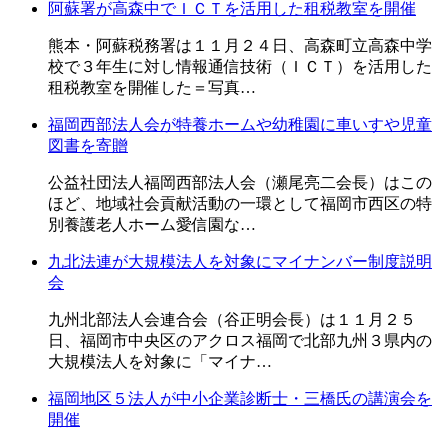
阿蘇署が高森中でＩＣＴを活用した租税教室を開催
熊本・阿蘇税務署は１１月２４日、高森町立高森中学
校で３年生に対し情報通信技術（ＩＣＴ）を活用した
租税教室を開催した＝写真…
福岡西部法人会が特養ホームや幼稚園に車いすや児童
図書を寄贈
公益社団法人福岡西部法人会（瀬尾亮二会長）はこの
ほど、地域社会貢献活動の一環として福岡市西区の特
別養護老人ホーム愛信園な…
九北法連が大規模法人を対象にマイナンバー制度説明
会
九州北部法人会連合会（谷正明会長）は１１月２５
日、福岡市中央区のアクロス福岡で北部九州３県内の
大規模法人を対象に「マイナ…
福岡地区５法人が中小企業診断士・三橋氏の講演会を
開催