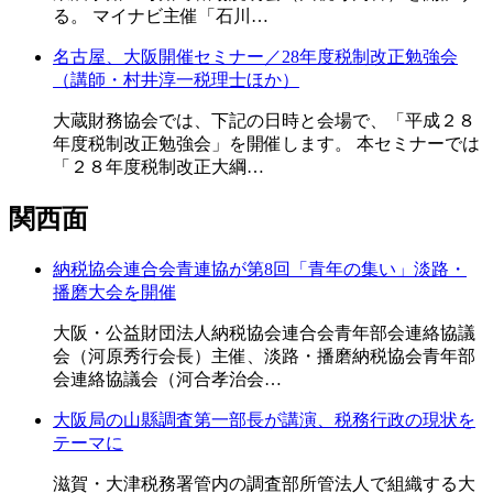
る。 マイナビ主催「石川…
名古屋、大阪開催セミナー／28年度税制改正勉強会
（講師・村井淳一税理士ほか）
大蔵財務協会では、下記の日時と会場で、「平成２８
年度税制改正勉強会」を開催します。 本セミナーでは
「２８年度税制改正大綱…
関西面
納税協会連合会青連協が第8回「青年の集い」淡路・
播磨大会を開催
大阪・公益財団法人納税協会連合会青年部会連絡協議
会（河原秀行会長）主催、淡路・播磨納税協会青年部
会連絡協議会（河合孝治会…
大阪局の山縣調査第一部長が講演、税務行政の現状を
テーマに
滋賀・大津税務署管内の調査部所管法人で組織する大