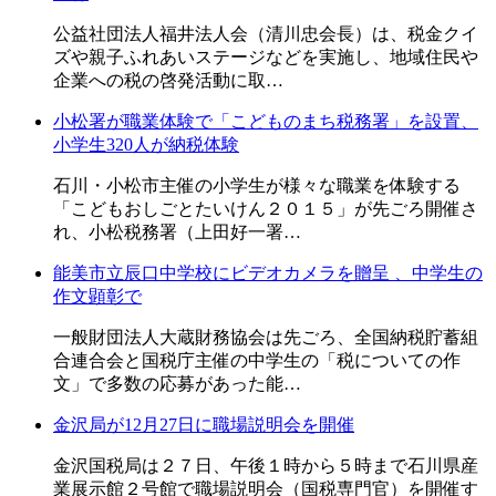
公益社団法人福井法人会（清川忠会長）は、税金クイ
ズや親子ふれあいステージなどを実施し、地域住民や
企業への税の啓発活動に取…
小松署が職業体験で「こどものまち税務署」を設置、
小学生320人が納税体験
石川・小松市主催の小学生が様々な職業を体験する
「こどもおしごとたいけん２０１５」が先ごろ開催さ
れ、小松税務署（上田好一署…
能美市立辰口中学校にビデオカメラを贈呈 、中学生の
作文顕彰で
一般財団法人大蔵財務協会は先ごろ、全国納税貯蓄組
合連合会と国税庁主催の中学生の「税についての作
文」で多数の応募があった能…
金沢局が12月27日に職場説明会を開催
金沢国税局は２７日、午後１時から５時まで石川県産
業展示館２号館で職場説明会（国税専門官）を開催す