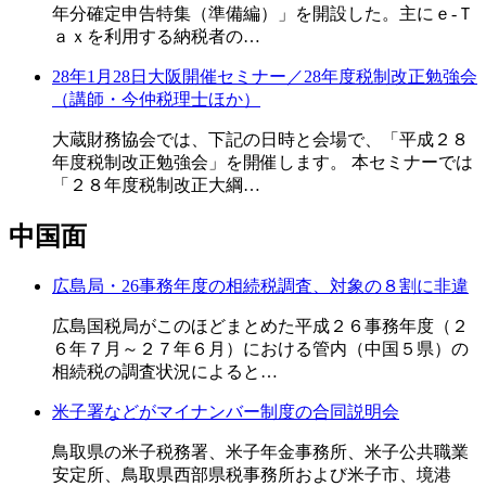
年分確定申告特集（準備編）」を開設した。主にｅ‐Ｔ
ａｘを利用する納税者の…
28年1月28日大阪開催セミナー／28年度税制改正勉強会
（講師・今仲税理士ほか）
大蔵財務協会では、下記の日時と会場で、「平成２８
年度税制改正勉強会」を開催します。 本セミナーでは
「２８年度税制改正大綱…
中国面
広島局・26事務年度の相続税調査、対象の８割に非違
広島国税局がこのほどまとめた平成２６事務年度（２
６年７月～２７年６月）における管内（中国５県）の
相続税の調査状況によると…
米子署などがマイナンバー制度の合同説明会
鳥取県の米子税務署、米子年金事務所、米子公共職業
安定所、鳥取県西部県税事務所および米子市、境港