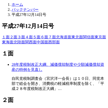
ホーム
バックナンバー
平成27年12月14日号
平成27年12月14日号
１面
２面
３面
４面
５面
６面
７面
北海道面
東北面
関信面
東京面
東海面
北陸面
関西面
中国面
西部面
１面
28年度税制改正大綱、減価償却制度や少額減価償却資
産の特例を見直し
自民党税制調査会（宮沢洋一会長）は１０日、同党本
部で総会を開き、消費税の軽減税率制度を除く、「平
成２８年度税制改正大綱」…
２面