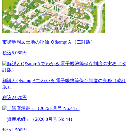
市街地周辺土地の評価 Ｑ&amp;Ａ（二訂版）
税込5,060円
解説とQ&amp;Aでわかる 電子帳簿等保存制度の実務（改訂
版）
税込2,970円
「資産承継」（2026 8月号 No.44）
税込1,500円