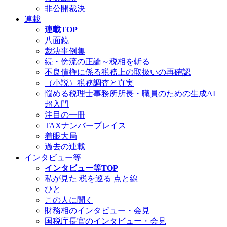
非公開裁決
連載
連載TOP
八面鏡
裁決事例集
続・傍流の正論～税相を斬る
不良債権に係る税務上の取扱いの再確認
（小説）税務調査と真実
悩める税理士事務所所長・職員のための生成AI
超入門
注目の一冊
TAXナンバープレイス
着眼大局
過去の連載
インタビュー等
インタビュー等TOP
私が見た 税を巡る 点と線
ひと
この人に聞く
財務相のインタビュー・会見
国税庁長官のインタビュー・会見