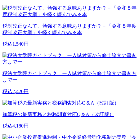
税制改正なんて、勉強する意味ありますか？－「令和８年度
税制改正大綱」を軽く読んでみる本
税込1,540円
税法大学院ガイドブック ー入試対策から修士論文の書き方
までー
税込2,420円
加算税の最新実務と税務調査対応Q＆A（改訂版）
税込4,180円