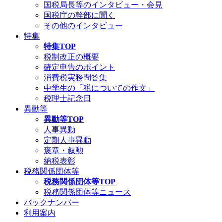
国税局長等のインタビュー・会見
国税庁の幹部に聞く
その他のインタビュー
特集
特集TOP
税制改正の概要
確定申告のポイント
消費税実務問答集
中学生の「税についての作文」
税理士記念日
異動等
異動等TOP
人事異動
定期人事異動
褒章・叙勲
納税表彰
税務関係団体等
税務関係団体等TOP
税務関係団体等ニュース
バックナンバー
利用案内