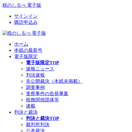
税のしるべ 電子版
サインイン
購読申込み
ホーム
本紙の最新号
電子版限定
電子版限定TOP
速報ニュース
判決速報
非公開裁決（本紙未掲載）
調査事例
査察事件の告発事案
税務関係団体等
連載
判決と裁決
判決と裁決TOP
裁判所判決
公表裁決