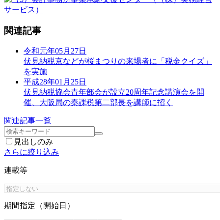
関連記事
令和元年05月27日
伏見納税京などが桜まつりの来場者に「税金クイズ」
を実施
平成28年01月25日
伏見納税協会青年部会が設立20周年記念講演会を開
催、大阪局の秦課税第二部長を講師に招く
関連記事一覧
見出しのみ
さらに絞り込み
連載等
期間指定（開始日）