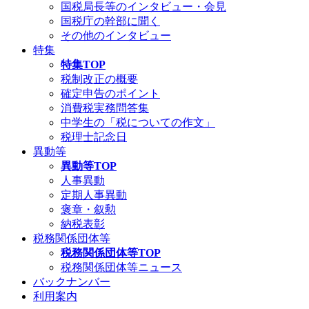
国税局長等のインタビュー・会見
国税庁の幹部に聞く
その他のインタビュー
特集
特集TOP
税制改正の概要
確定申告のポイント
消費税実務問答集
中学生の「税についての作文」
税理士記念日
異動等
異動等TOP
人事異動
定期人事異動
褒章・叙勲
納税表彰
税務関係団体等
税務関係団体等TOP
税務関係団体等ニュース
バックナンバー
利用案内