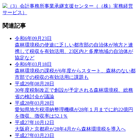
関連記事
令和6年09月23日
森林環境税の使途に乏しい都市部の自治体が地方と連
携して税収を有効活用、23区内と多摩地域の自治体が
協定など
令和6年03月18日
森林環境税の課税が6年度からスタート、森林のない都
市部での税収の有効活用に課題も
平成29年08月28日
30年度税制改正で創設が予定される森林環境税、総務
省の検討会が議論
平成28年03月28日
愛知県地方税滞納整理機構が28年１月までに約22億円
を徴収、徴収率は52.1％
平成27年10月12日
大阪府と京都府が28年4月から森林環境税を導入へ
平成27年03月23日