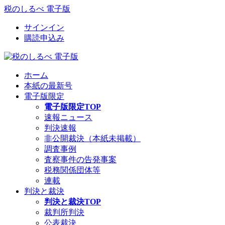
税のしるべ 電子版
サインイン
購読申込み
ホーム
本紙の最新号
電子版限定
電子版限定TOP
速報ニュース
判決速報
非公開裁決（本紙未掲載）
調査事例
査察事件の告発事案
税務関係団体等
連載
判決と裁決
判決と裁決TOP
裁判所判決
公表裁決