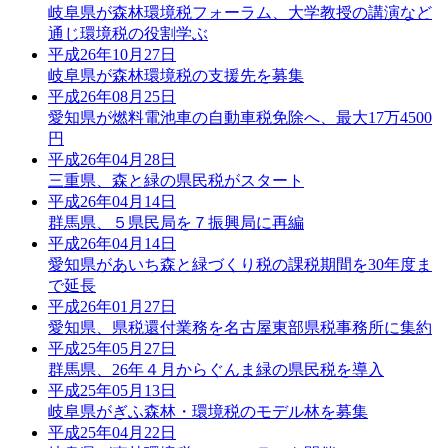
岐阜県が森林環境税フォーラム、大学教授の講演など
通じ環境税の役割学ぶ
平成26年10月27日
岐阜県が森林環境税の支援先を募集
平成26年08月25日
愛知県が燃料電池車の自動車税免除へ、最大17万4500
円
平成26年04月28日
三重県、森と緑の県民税がスタート
平成26年04月14日
群馬県、５県民局を７振興局に再編
平成26年04月14日
愛知県があいち森と緑づくり税の課税期間を30年度ま
で延長
平成26年01月27日
愛知県、県税還付業務を名古屋東部県税事務所に集約
平成25年05月27日
群馬県、26年４月からぐんま緑の県民税を導入
平成25年05月13日
岐阜県がぎふ森林・環境税のモデル林を募集
平成25年04月22日