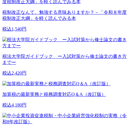
税制改正なんて、勉強する意味ありますか？－「令和８年度
税制改正大綱」を軽く読んでみる本
税込1,540円
税法大学院ガイドブック ー入試対策から修士論文の書き方
までー
税込2,420円
加算税の最新実務と税務調査対応Q＆A（改訂版）
税込4,180円