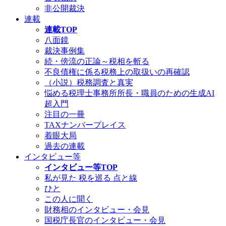
非公開裁決
連載
連載TOP
八面鏡
裁決事例集
続・傍流の正論～税相を斬る
不良債権に係る税務上の取扱いの再確認
（小説）税務調査と真実
悩める税理士事務所所長・職員のための生成AI
超入門
注目の一冊
TAXナンバープレイス
着眼大局
過去の連載
インタビュー等
インタビュー等TOP
私が見た 税を巡る 点と線
ひと
この人に聞く
財務相のインタビュー・会見
国税庁長官のインタビュー・会見