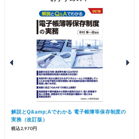
）
「資
解説とQ&amp;Aでわかる 電子帳簿等保存制度の
実務（改訂版）
税込1
税込2,970円