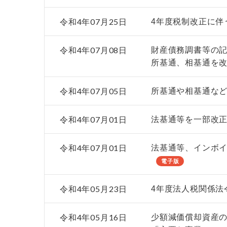
令和4年07月25日
4年度税制改正に伴
令和4年07月08日
財産債務調書等の
所基通、相基通を
令和4年07月05日
所基通や相基通など
令和4年07月01日
法基通等を一部改
令和4年07月01日
法基通等、インボイ
電子版
令和4年05月23日
4年度法人税関係法
令和4年05月16日
少額減価償却資産