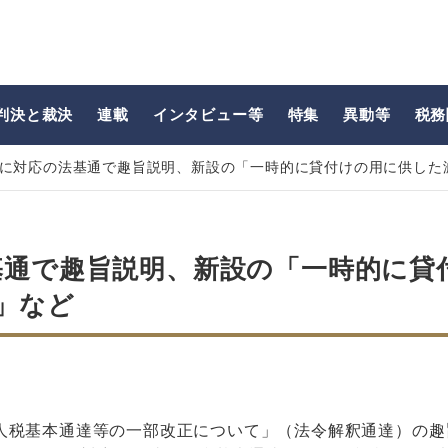
判決と裁決
連載
インタビュー等
特集
異動等
税務
等に対応の法基通で趣旨説明、新設の「一時的に貸付けの用に供した
基通で趣旨説明、新設の「一時的に貸
」など
人税基本通達等の一部改正について」（法令解釈通達）の趣