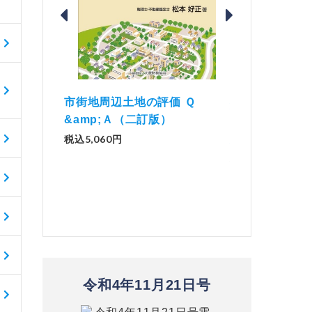
価 Ｑ
「資産承継」（2
解説とQ&amp;Aでわかる 電子
）
No.44）
帳簿等保存制度の実務（改訂
版）
税込1,500円
税込2,970円
令和4年11月21日号