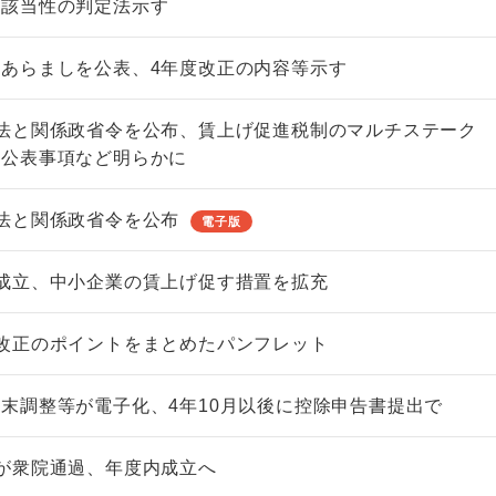
の該当性の判定法示す
あらましを公表、4年度改正の内容等示す
法と関係政省令を公布、賃上げ促進税制のマルチステーク
の公表事項など明らかに
非上場株式の評価の仕方と記載
市街地周辺土地の評
例（令和8年版）
&amp;Ａ（二訂版
法と関係政省令を公布
税込4,950円
税込5,060円
電子版
成立、中小企業の賃上げ促す措置を拡充
改正のポイントをまとめたパンフレット
末調整等が電子化、4年10月以後に控除申告書提出で
が衆院通過、年度内成立へ