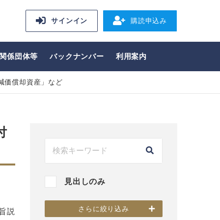
サインイン
購読申込み
関係団体等
バックナンバー
利用案内
減価償却資産」など
付
見出しのみ
さらに絞り込み
旨説