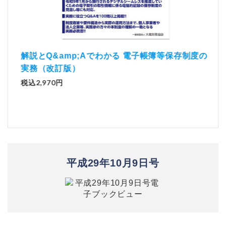
）
「資
解説とQ&amp;Aでわかる 電子帳簿等保存制度の
実務（改訂版）
税込1
税込2,970円
平成29年10月9日号