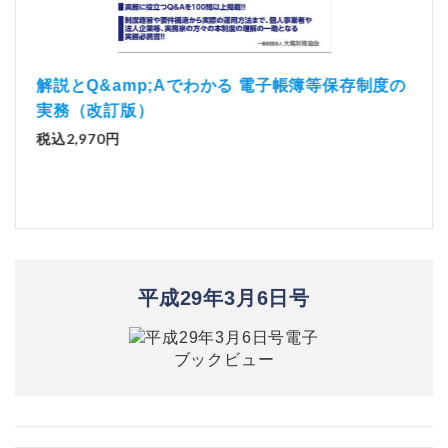
）
「資
解説とQ&amp;Aでわかる 電子帳簿等保存制度の
実務（改訂版）
税込1
税込2,970円
平成29年3月6日号