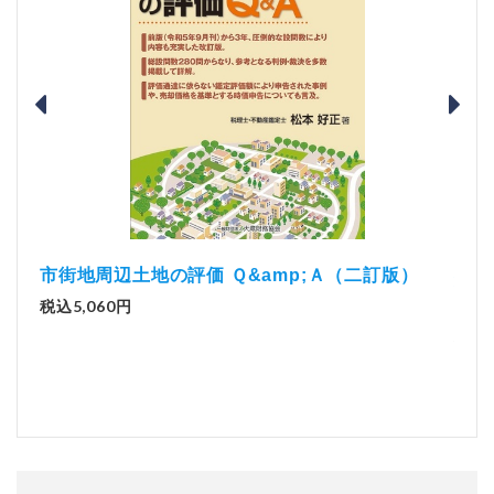
辺土地の評価 Ｑ&amp;Ａ（二訂版）
解説とQ&amp;
0円
実務（改訂版）
税込2,970円