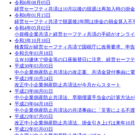
令和6年08月05日
経営セーフティ共済は10月以後の脱退は再加入時の掛
令和6年01月15日
経営セーフティ共済で脱退後2年間は掛金の損金算入不
令和4年05月02日
小規模企業共済と経営セーフティ共済の手続がオンライ
令和3年10月18日
検査院が経営セーフティ共済で国税庁に改善要求、申告
令和元年03月18日
ＧＷ10連休で掛金等の口座振替日に注意、経営セーフ
平成30年03月05日
中小企業倒産防止共済法の改正案、共済金貸付事由に電
平成23年10月24日
改正中小企業倒産防止共済法が今月からスタート
平成23年08月01日
中小企業倒産防止共済法、早期償還手当金の計算方法が
平成23年04月18日
中小企業倒産防止共済法の共済事由に「災害による不渡
平成22年07月05日
改正中小企業倒産防止共済法、掛金引き上げは来年10
平成22年05月03日