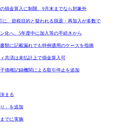
金の損金算入に制限、9月末までなら対象外
可に、節税目的と疑われる脱退・再加入が多数で
ン化へ、5年度中に加入等の手続きから
書類に記載漏れでも特例適用のケースを指摘
ティ共済は未払計上で損金算入可
子債権記録機関による取引停止を追加
決まる
り」を追加
月までに実施