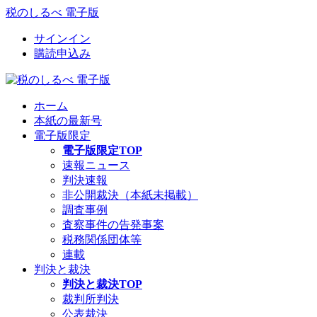
税のしるべ 電子版
サインイン
購読申込み
ホーム
本紙の最新号
電子版限定
電子版限定TOP
速報ニュース
判決速報
非公開裁決（本紙未掲載）
調査事例
査察事件の告発事案
税務関係団体等
連載
判決と裁決
判決と裁決TOP
裁判所判決
公表裁決