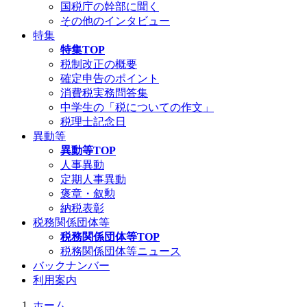
国税庁の幹部に聞く
その他のインタビュー
特集
特集TOP
税制改正の概要
確定申告のポイント
消費税実務問答集
中学生の「税についての作文」
税理士記念日
異動等
異動等TOP
人事異動
定期人事異動
褒章・叙勲
納税表彰
税務関係団体等
税務関係団体等TOP
税務関係団体等ニュース
バックナンバー
利用案内
ホーム