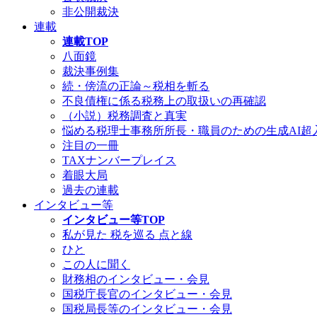
非公開裁決
連載
連載TOP
八面鏡
裁決事例集
続・傍流の正論～税相を斬る
不良債権に係る税務上の取扱いの再確認
（小説）税務調査と真実
悩める税理士事務所所長・職員のための生成AI超
注目の一冊
TAXナンバープレイス
着眼大局
過去の連載
インタビュー等
インタビュー等TOP
私が見た 税を巡る 点と線
ひと
この人に聞く
財務相のインタビュー・会見
国税庁長官のインタビュー・会見
国税局長等のインタビュー・会見