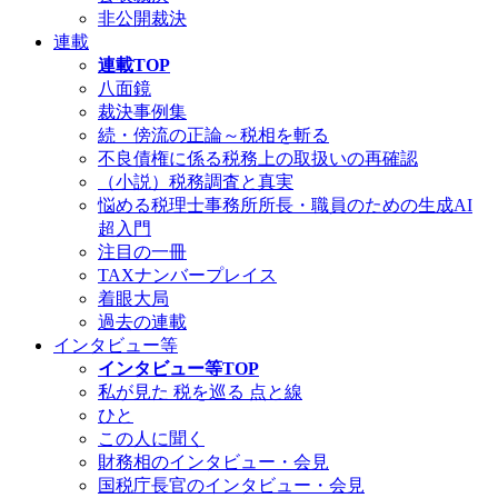
非公開裁決
連載
連載TOP
八面鏡
裁決事例集
続・傍流の正論～税相を斬る
不良債権に係る税務上の取扱いの再確認
（小説）税務調査と真実
悩める税理士事務所所長・職員のための生成AI
超入門
注目の一冊
TAXナンバープレイス
着眼大局
過去の連載
インタビュー等
インタビュー等TOP
私が見た 税を巡る 点と線
ひと
この人に聞く
財務相のインタビュー・会見
国税庁長官のインタビュー・会見