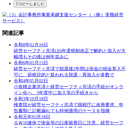
コピーしました
関連記事
令和8年02月16日
経営セーフティ共済は6年度税制改正で解約と加入が大
幅増もその後は例年並みに
令和6年01月15日
経営セーフティ共済で脱退後2年間は掛金の損金算入不
可に、節税目的と疑われる脱退・再加入が多数で
令和4年05月02日
小規模企業共済と経営セーフティ共済の手続がオンラ
イン化へ、5年度中に加入等の手続きから
令和3年10月18日
検査院が経営セーフティ共済で国税庁に改善要求、申
告書類に記載漏れでも特例適用のケースを指摘
令和元年03月18日
ＧＷ10連休で掛金等の口座振替日に注意、経営セーフ