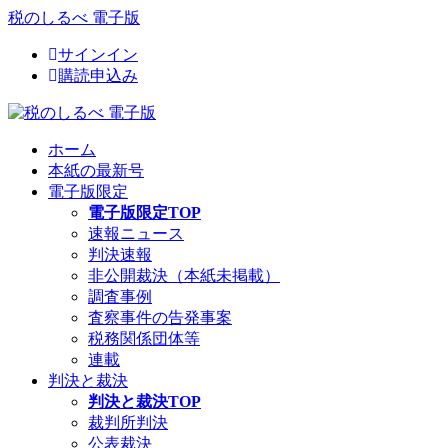
税のしるべ 電子版
サインイン
購読申込み
ホーム
本紙の最新号
電子版限定
電子版限定TOP
速報ニュース
判決速報
非公開裁決（本紙未掲載）
調査事例
査察事件の告発事案
税務関係団体等
連載
判決と裁決
判決と裁決TOP
裁判所判決
公表裁決