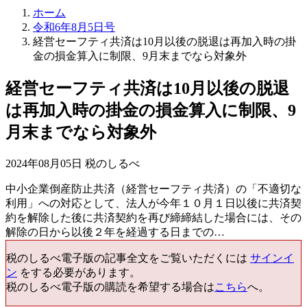
ホーム
令和6年8月5日号
経営セーフティ共済は10月以後の脱退は再加入時の掛
金の損金算入に制限、9月末までなら対象外
経営セーフティ共済は10月以後の脱退
は再加入時の掛金の損金算入に制限、9
月末までなら対象外
2024年08月05日 税のしるべ
中小企業倒産防止共済（経営セーフティ共済）の「不適切な
利用」への対応として、法人が今年１０月１日以後に共済契
約を解除した後に共済契約を再び締締結した場合には、その
解除の日から以後２年を経過する日までの…
税のしるべ電子版の記事全文をご覧いただくには
サインイ
ン
をする必要があります。
税のしるべ電子版の購読を希望する場合は
こちら
へ。