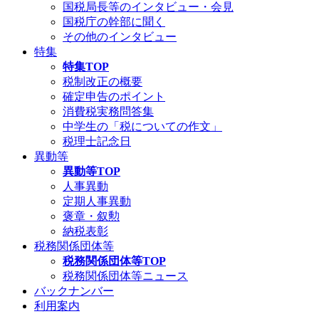
国税局長等のインタビュー・会見
国税庁の幹部に聞く
その他のインタビュー
特集
特集TOP
税制改正の概要
確定申告のポイント
消費税実務問答集
中学生の「税についての作文」
税理士記念日
異動等
異動等TOP
人事異動
定期人事異動
褒章・叙勲
納税表彰
税務関係団体等
税務関係団体等TOP
税務関係団体等ニュース
バックナンバー
利用案内