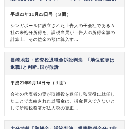
平成21年11月23日号（３面）
シンガポールに設立された上告人の子会社であるＡ
社の未処分所得を、課税当局が上告人の所得金額の
計算上、その益金の額に算入す…
長崎地裁・監査役退職金訴訟判決 ｢地位変更は
退職｣と判断､国が敗訴
平成21年9月14日号（１面）
会社の代表者の妻が取締役を退任し監査役に就任し
たことで支給された退職金は、損金算入できないと
して所轄税務署が法人税の更正…
大分地裁「和解金」訴訟判決、損害賠償金分は非