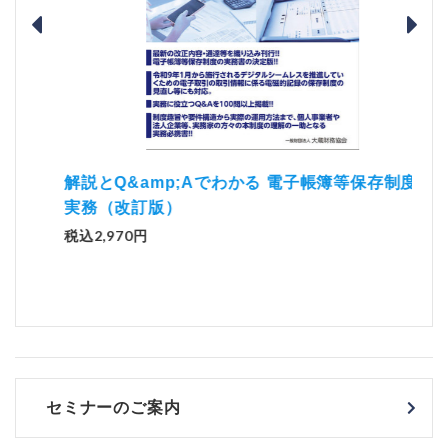
）
「資
解説とQ&amp;Aでわかる 電子帳簿等保存制度の
実務（改訂版）
税込1
税込2,970円
セミナーのご案内