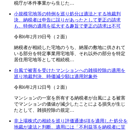
税庁が本件事業から生じた…
小規模宅地等の特例を巡り処分は適法とする地裁判
決、納税者は申告に誤りがあったとして更正の請求
も、特例の適用を拡大する趣旨で更正の請求は不可
令和6年2月19日号（２面）
納税者が相続した宅地のうち、納屋の敷地に供されて
いる部分を特定事業用宅地等、それ以外の部分を特定
居住用宅地等として相続税…
台風で被害を受けたマンションへの雑損控除の適用を
巡り地裁判決、時価減少額は適用対象外
令和6年2月12日号（２面）
マンションの一室を所有する納税者が台風による被害
でマンションの価値が減少したことによる損失が生じ
たとして、雑損控除の規定…
非上場株式の相続を巡り評価通達6項を適用した処分を
地裁が違法と判断、適用には「不利益等を納税者に甘