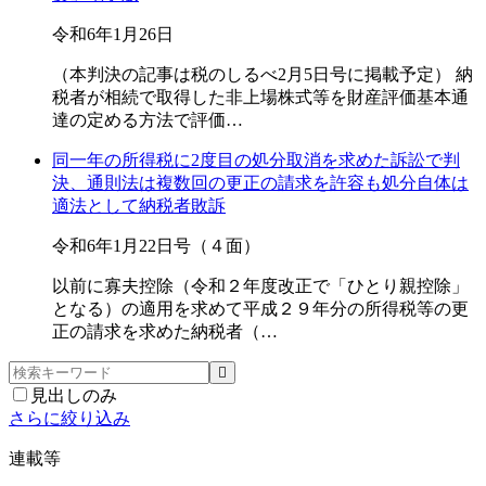
令和6年1月26日
（本判決の記事は税のしるべ2月5日号に掲載予定） 納
税者が相続で取得した非上場株式等を財産評価基本通
達の定める方法で評価…
同一年の所得税に2度目の処分取消を求めた訴訟で判
決、通則法は複数回の更正の請求を許容も処分自体は
適法として納税者敗訴
令和6年1月22日号（４面）
以前に寡夫控除（令和２年度改正で「ひとり親控除」
となる）の適用を求めて平成２９年分の所得税等の更
正の請求を求めた納税者（…
見出しのみ
さらに絞り込み
連載等