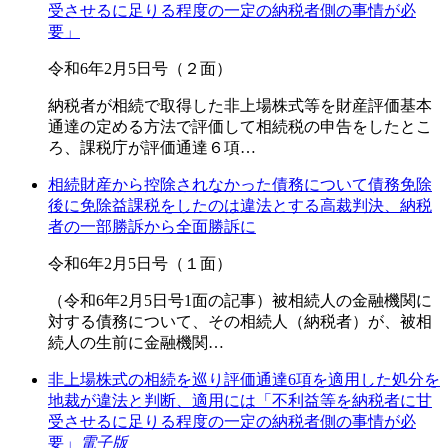
受させるに足りる程度の一定の納税者側の事情が必
要」
令和6年2月5日号（２面）
納税者が相続で取得した非上場株式等を財産評価基本
通達の定める方法で評価して相続税の申告をしたとこ
ろ、課税庁が評価通達６項…
相続財産から控除されなかった債務について債務免除
後に免除益課税をしたのは違法とする高裁判決、納税
者の一部勝訴から全面勝訴に
令和6年2月5日号（１面）
（令和6年2月5日号1面の記事）被相続人の金融機関に
対する債務について、その相続人（納税者）が、被相
続人の生前に金融機関…
非上場株式の相続を巡り評価通達6項を適用した処分を
地裁が違法と判断、適用には「不利益等を納税者に甘
受させるに足りる程度の一定の納税者側の事情が必
要」
電子版