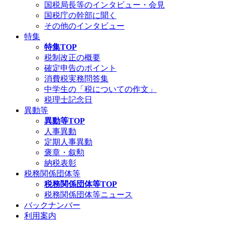
国税局長等のインタビュー・会見
国税庁の幹部に聞く
その他のインタビュー
特集
特集TOP
税制改正の概要
確定申告のポイント
消費税実務問答集
中学生の「税についての作文」
税理士記念日
異動等
異動等TOP
人事異動
定期人事異動
褒章・叙勲
納税表彰
税務関係団体等
税務関係団体等TOP
税務関係団体等ニュース
バックナンバー
利用案内