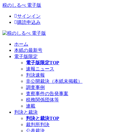
税のしるべ 電子版
サインイン
購読申込み
ホーム
本紙の最新号
電子版限定
電子版限定TOP
速報ニュース
判決速報
非公開裁決（本紙未掲載）
調査事例
査察事件の告発事案
税務関係団体等
連載
判決と裁決
判決と裁決TOP
裁判所判決
公表裁決