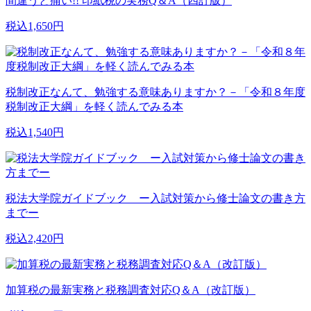
間違うと痛い!! 印紙税の実務Q＆A（四訂版）
税込1,650円
税制改正なんて、勉強する意味ありますか？－「令和８年度
税制改正大綱」を軽く読んでみる本
税込1,540円
税法大学院ガイドブック ー入試対策から修士論文の書き方
までー
税込2,420円
加算税の最新実務と税務調査対応Q＆A（改訂版）