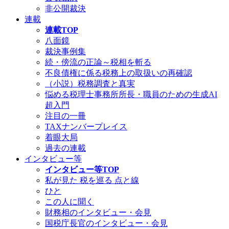
非公開裁決
連載
連載TOP
八面鏡
裁決事例集
続・傍流の正論～税相を斬る
不良債権に係る税務上の取扱いの再確認
（小説）税務調査と真実
悩める税理士事務所所長・職員のための生成AI
超入門
注目の一冊
TAXナンバープレイス
着眼大局
過去の連載
インタビュー等
インタビュー等TOP
私が見た 税を巡る 点と線
ひと
この人に聞く
財務相のインタビュー・会見
国税庁長官のインタビュー・会見