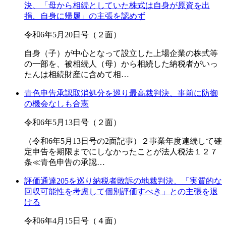
決、「母から相続としていた株式は自身が原資を出
捐、自身に帰属」の主張を認めず
令和6年5月20日号（２面）
自身（子）が中心となって設立した上場企業の株式等
の一部を、被相続人（母）から相続した納税者がいっ
たんは相続財産に含めて相…
青色申告承認取消処分を巡り最高裁判決、事前に防御
の機会なしも合憲
令和6年5月13日号（２面）
（令和6年5月13日号の2面記事）２事業年度連続して確
定申告を期限までにしなかったことが法人税法１２７
条≪青色申告の承認…
評価通達205を巡り納税者敗訴の地裁判決、「実質的な
回収可能性を考慮して個別評価すべき」との主張を退
ける
令和6年4月15日号（４面）