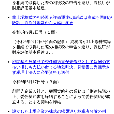
を相続で取得した際の相続税の申告を巡り、課税庁が
財産評価基本通達…
非上場株式の相続巡る評価通達6項訴訟は高裁も国側が
敗訴、判断は地裁から大幅に変更
令和6年9月2日号（１面）
（令和6年9月2日号1面の記事） 納税者が非上場株式等
を相続で取得した際の相続税の申告を巡り、課税庁が
財産評価基本通達６…
顧問契約外業務で委任契約書が未作成として報酬の支
払い拒むも支払い命じる地裁判決、見積書に異議示さ
ず税理士法人に必要資料も送付
令和6年6月17日号（３面）
顧問先企業Ａ社と、顧問契約外の業務は「別途協議の
上、委任契約書を締結することによって委任契約が成
立する」とする契約を締結…
設立した上場企業の株式の帰属巡り納税者敗訴の判