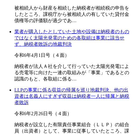
被相続人から財産を相続した納税者が相続税の申告を
したところ、課税庁から被相続人の有していた貸付金
債権等の評価額が過少であ…
業者が購入したとしていた土地や設備は納税者のもの
ではなく太陽光発電のための各取組は事業に該当せ
ず、納税者敗訴の地裁判決
令和6年4月1日号（４面）
納税者が法人Ａ社を介して行っていた太陽光発電によ
る売電等に向けた一連の取組みが「事業」であるとの
認識のもと、各取組に係る…
LLPの事業に係る収益の帰属を巡り地裁判決、他の出
資者は名義人にすぎず収益は納税者一人に帰属と納税
者敗訴
令和6年2月26日号（４面）
納税者が設立した有限責任事業組合（ＬＬＰ）の組合
員（出資者）として、事業に従事していたところ、課