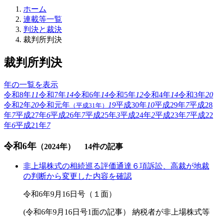
ホーム
連載等一覧
判決と裁決
裁判所判決
裁判所判決
年の一覧を表示
令和8年
11
令和7年
14
令和6年
14
令和5年
12
令和4年
14
令和3年
20
令和2年
20
令和元年
19
平成30年
10
平成29年
7
平成28
（平成31年）
年
7
平成27年
6
平成26年
7
平成25年
3
平成24年
2
平成23年
7
平成22
年
6
平成21年
7
令和6年
（2024年）
14件の記事
非上場株式の相続巡る評価通達６項訴訟、高裁が地裁
の判断から変更した内容を確認
令和6年9月16日号（１面）
(令和6年9月16日号1面の記事） 納税者が非上場株式等