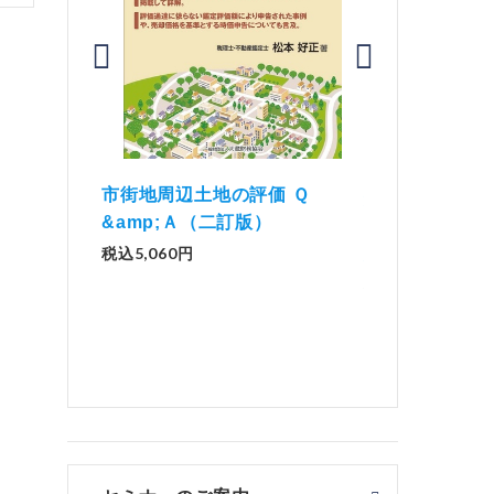
価 Ｑ
「資産承継」（2
解説とQ&amp;Aでわかる 電子
）
No.44）
帳簿等保存制度の実務（改訂
版）
税込1,500円
税込2,970円