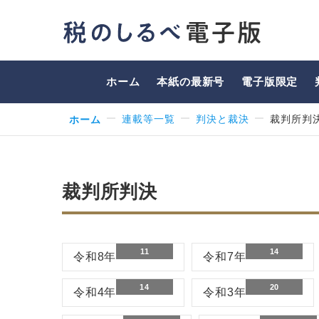
ホーム
本紙の最新号
電子版限定
ホーム
連載等一覧
判決と裁決
裁判所判
裁判所判決
11
14
令和8年
令和7年
14
20
令和4年
令和3年