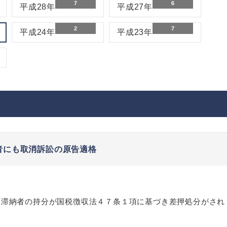
7
6
平成28年
平成27年
2
7
平成24年
平成23年
者にも取消訴訟の原告適格
、滞納者の持分が国税徴収法４７条１項に基づき差押処分がされ