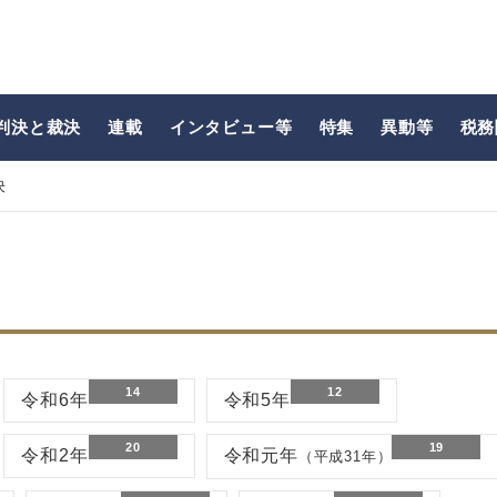
判決と裁決
連載
インタビュー等
特集
異動等
税務
決
14
12
令和6年
令和5年
20
19
令和2年
令和元年
（平成31年）