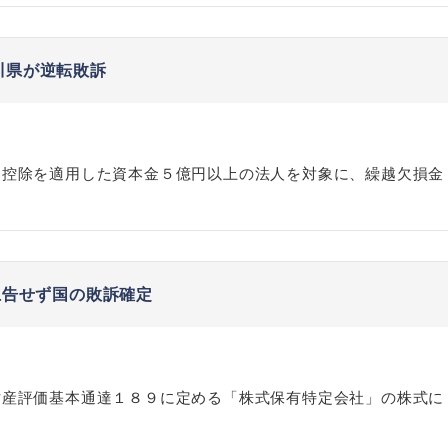
川県が逆転敗訴
越控除を適用した資本金５億円以上の法人を対象に、繰越欠損金
上告せず国の敗訴確定
財産評価基本通達１８９に定める「株式保有特定会社」の株式に