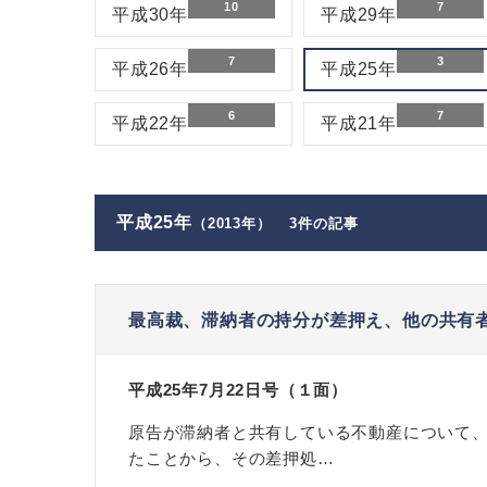
10
7
平成30年
平成29年
7
3
平成26年
平成25年
6
7
平成22年
平成21年
平成25年
（2013年）
3件の記事
最高裁、滞納者の持分が差押え、他の共有
平成25年7月22日号（１面）
原告が滞納者と共有している不動産について
たことから、その差押処…