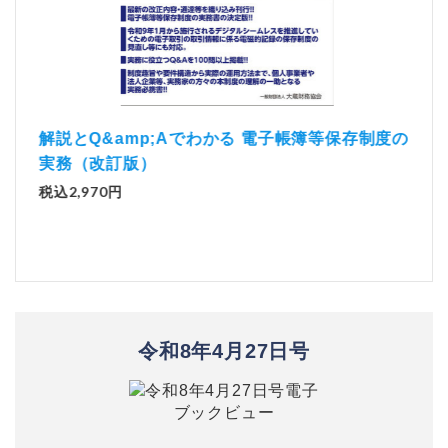
）
「資
解説とQ&amp;Aでわかる 電子帳簿等保存制度の
実務（改訂版）
税込1
税込2,970円
令和8年4月27日号