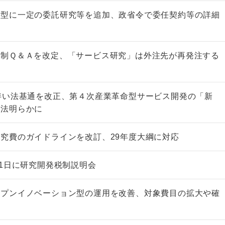
Ｉ型に一定の委託研究等を追加、政省令で委任契約等の詳細
税制Ｑ＆Ａを改定、「サービス研究」は外注先が再発注する
非上場株式の評価の仕方と記載
市街地周辺土地の評
例（令和8年版）
&amp;Ａ（二訂版
伴い法基通を改正、第４次産業革命型サービス開発の「新
税込4,950円
税込5,060円
方法明らかに
究費のガイドラインを改訂、29年度大綱に対応
21日に研究開発税制説明会
ープンイノベーション型の運用を改善、対象費目の拡大や確