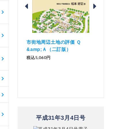
価 Ｑ
「資産承継」（2
解説とQ&amp;Aでわかる 電子
）
No.44）
帳簿等保存制度の実務（改訂
版）
税込1,500円
税込2,970円
平成31年3月4日号