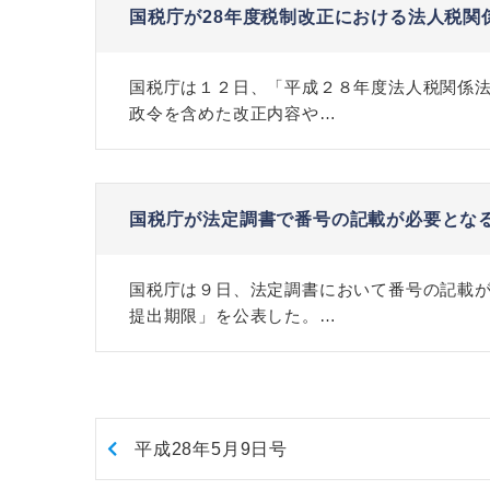
国税庁が28年度税制改正における法人税関
国税庁は１２日、「平成２８年度法人税関係
政令を含めた改正内容や…
国税庁が法定調書で番号の記載が必要とな
国税庁は９日、法定調書において番号の記載
提出期限」を公表した。…
平成28年5月9日号