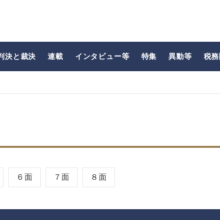
判決と裁決
連載
インタビュー等
特集
異動等
税務
６面
７面
８面