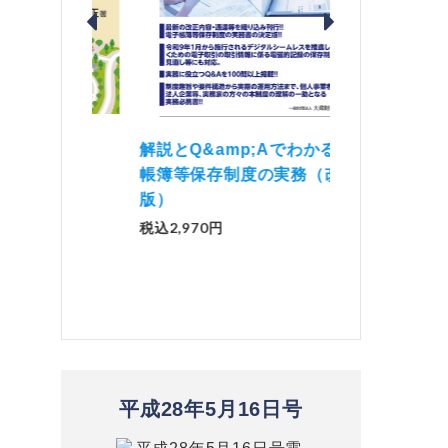
価 Ｑ
「資産承継」（2
解説とQ&amp;Aでわかる 電子
）
No.44）
帳簿等保存制度の実務（改訂
版）
税込1,500円
税込2,970円
平成28年5月16日号