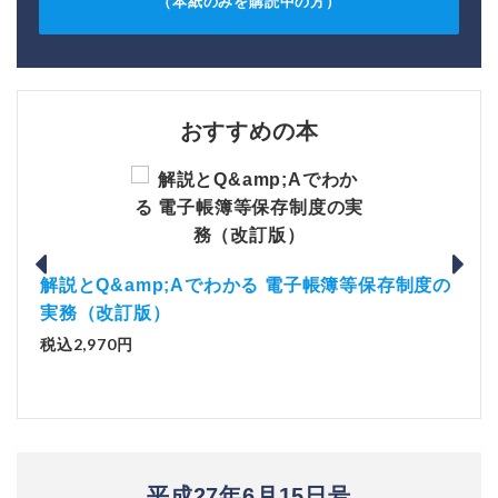
（本紙のみを購読中の方）
おすすめの本
）
「資
解説とQ&amp;Aでわかる 電子帳簿等保存制度の
税込1
実務（改訂版）
税込2,970円
平成27年6月15日号