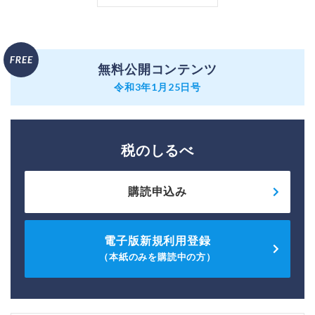
無料公開コンテンツ
令和3年1月25日号
税のしるべ
購読申込み
電子版新規利用登録
（本紙のみを購読中の方）