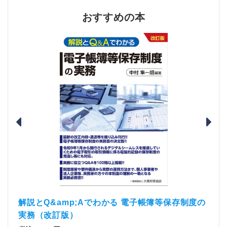
おすすめの本
）
「資
解説とQ&amp;Aでわかる 電子帳簿等保存制度の
実務（改訂版）
税込1