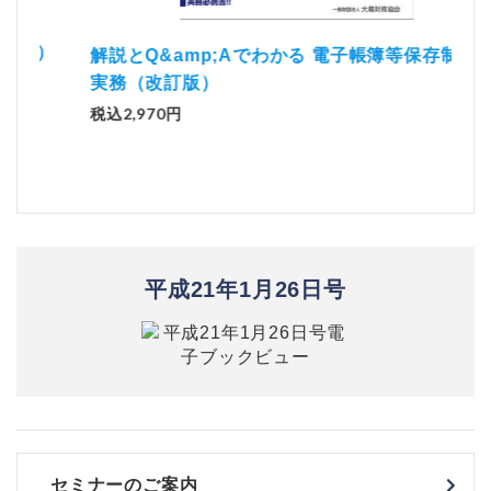
）
「資
解説とQ&amp;Aでわかる 電子帳簿等保存制度の
実務（改訂版）
税込1
税込2,970円
平成21年1月26日号
セミナーのご案内