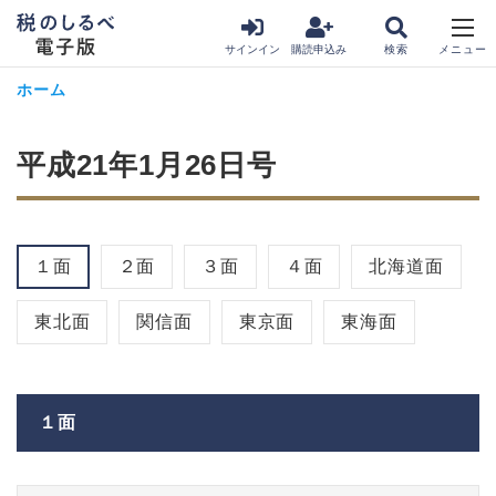
サインイン
購読申込み
ホーム
平成21年1月26日号
１面
２面
３面
４面
北海道面
東北面
関信面
東京面
東海面
１面