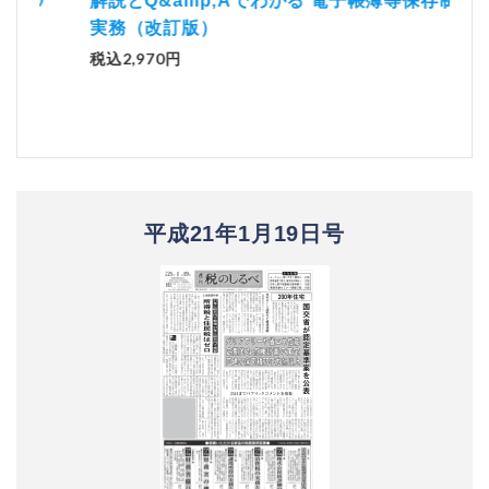
「資
解説とQ&amp;Aでわかる 電子帳簿等保存制度の
実務（改訂版）
税込1
税込2,970円
平成21年1月19日号