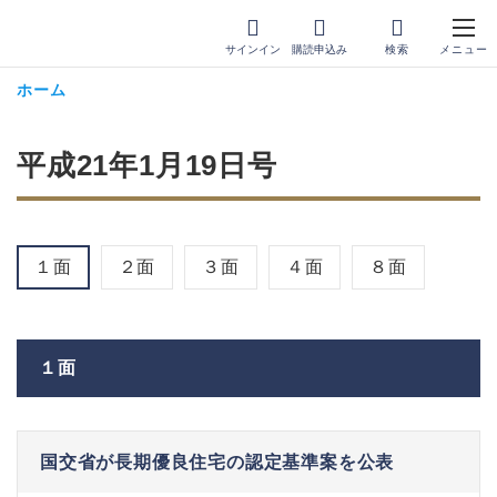
サインイン
購読申込み
ホーム
平成21年1月19日号
１面
２面
３面
４面
８面
１面
国交省が長期優良住宅の認定基準案を公表